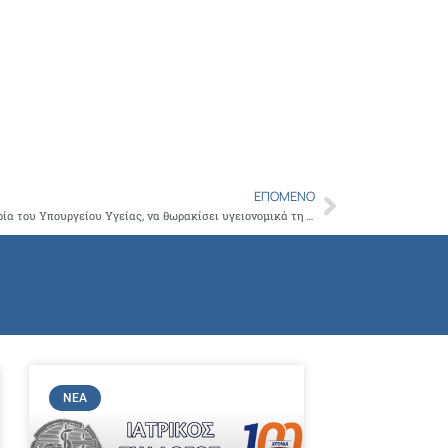
Copy
Link
ΕΠΌΜΕΝΟ
Next
Ο ΙΣΑ καταγγέλλει την απαράδεκτη ολιγωρία του Υπουργείου Υγείας, να θωρακίσει υγειονομικά τη χώρα μας, με αποτέλεσμα η Ελλάδα, να κατέχει τα τελευταία χρόνια, το θλιβερό ρεκόρ των θανάτων από γρίπη στην Ευρώπη
ΝΈΑ