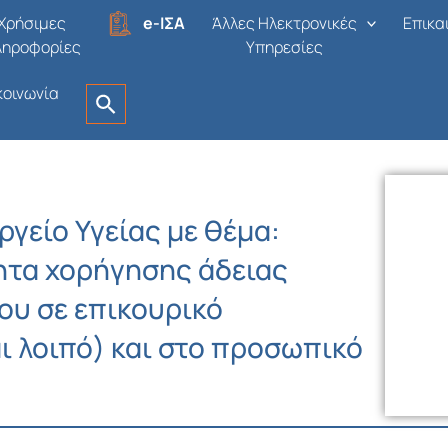
Χρήσιμες
e-ΙΣΑ
Άλλες Ηλεκτρονικές
Επικα
ληροφορίες
Υπηρεσίες
κοινωνία
γείο Υγείας με θέμα:
ητα χορήγησης άδειας
ου σε επικουρικό
ι λοιπό) και στο προσωπικό