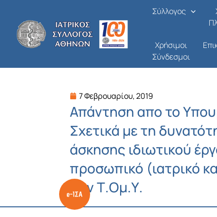
Μετάβαση
Σύλλογος
στο
Π
περιεχόμενο
Χρήσιμοι
Επι
Σύνδεσμοι
7 Φεβρουαρίου, 2019
Απάντηση απο το Υπουρ
Σχετικά με τη δυνατότ
άσκησης ιδιωτικού έργ
προσωπικό (ιατρικό κα
των Τ.Ομ.Υ.