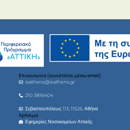
Επικοινωνία (συνιστάται μέσω email)
isathens@isathens.gr
210 3816404
Σεβαστουπόλεως 113, 11526, Αθήνα
Χρήσιμα
Εφημερίες Νοσοκομείων Αττικής