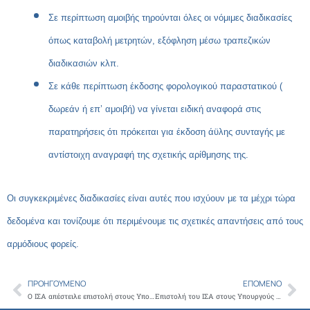
Σε περίπτωση αμοιβής τηρούνται όλες οι νόμιμες διαδικασίες
όπως καταβολή μετρητών, εξόφληση μέσω τραπεζικών
διαδικασιών κλπ.
Σε κάθε περίπτωση έκδοσης φορολογικού παραστατικού (
δωρεάν ή επ’ αμοιβή) να γίνεται ειδική αναφορά στις
παρατηρήσεις ότι πρόκειται για έκδοση άϋλης συνταγής με
αντίστοιχη αναγραφή της σχετικής αρίθμησης της.
Οι συγκεκριμένες διαδικασίες είναι αυτές που ισχύουν με τα μέχρι τώρα
δεδομένα και τονίζουμε ότι περιμένουμε τις σχετικές απαντήσεις από τους
αρμόδιους φορείς.
ΠΡΟΗΓΟΎΜΕΝΟ
ΕΠΌΜΕΝΟ
Prev
Ne
Ο ΙΣΑ απέστειλε επιστολή στους Υπουργούς Οικονομικών και Εργασίας με θέμα τη χορήγηση φορολογικής και ασφαλιστικής ενημερότητας και τα προβλήματα που μπορεί να ανακύψουν στην είσπραξη χρημάτων
Επιστολή του ΙΣΑ στους Υπουργούς Οικονομικών και Ανάπτυξης σχετικά με το θέμα της μείωσης κατά 40% του ενοικίου επαγγελματικής στέγης