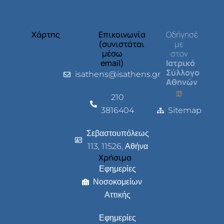
Χάρτης
Επικοινωνία
Οδήγησέ
(συνιστάται
με
μέσω
στον
email)
Ιατρικό
Σύλλογο
isathens@isathens.gr
Αθηνών
210
3816404
Sitemap
Σεβαστουπόλεως
113, 11526, Αθήνα
Χρήσιμα
Εφημερίες
Νοσοκομείων
Αττικής
Εφημερίες