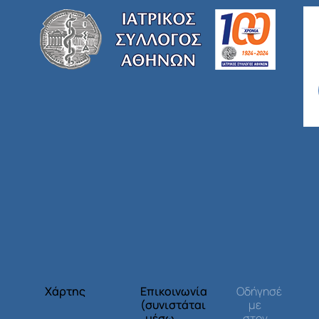
Χάρτης
Επικοινωνία
Οδήγησέ
(συνιστάται
με
μέσω
στον