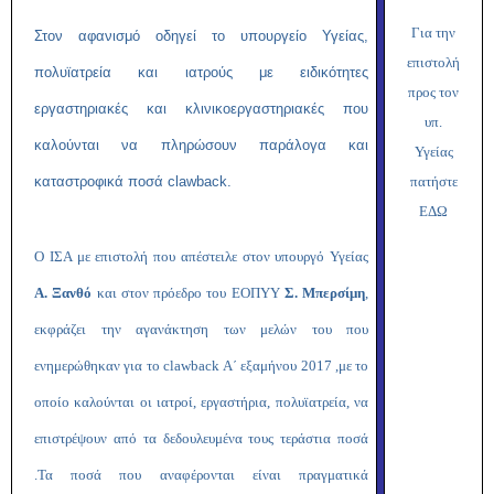
Για την
Στον αφανισμό οδηγεί το υπουργείο Υγείας,
επιστολή
πολυϊατρεία και ιατρούς με ειδικότητες
προς τον
εργαστηριακές και κλινικοεργαστηριακές που
υπ.
καλούνται να πληρώσουν παράλογα και
Υγείας
καταστροφικά ποσά clawback.
πατήστε
ΕΔΩ
Ο ΙΣΑ με επιστολή που απέστειλε στον υπουργό Υγείας
Α. Ξανθό
και στον πρόεδρο του ΕΟΠΥΥ
Σ. Μπερσίμη
,
εκφράζει την αγανάκτηση των μελών του που
ενημερώθηκαν για το clawback Α΄ εξαμήνου 2017 ,με το
οποίο καλούνται οι ιατροί, εργαστήρια, πολυϊατρεία, να
επιστρέψουν από τα δεδουλευμένα τους τεράστια ποσά
.Τα ποσά που αναφέρονται είναι πραγματικά