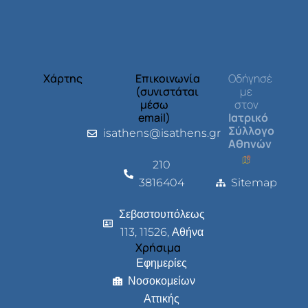
Χάρτης
Επικοινωνία
Οδήγησέ
(συνιστάται
με
μέσω
στον
email)
Ιατρικό
Σύλλογο
isathens@isathens.gr
Αθηνών
210
3816404
Sitemap
Σεβαστουπόλεως
113, 11526, Αθήνα
Χρήσιμα
Εφημερίες
Νοσοκομείων
Αττικής