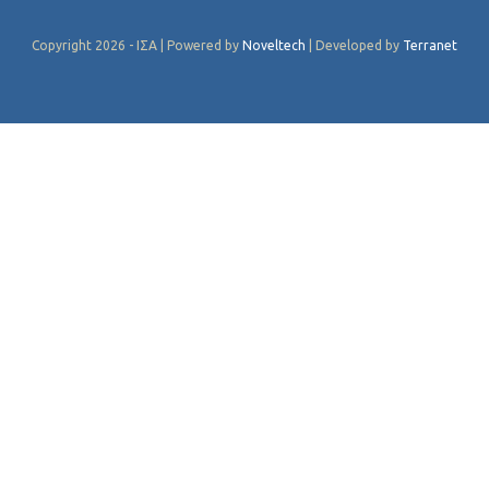
Copyright 2026 - ΙΣΑ | Powered by
Noveltech
| Developed by
Terranet