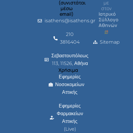
(συνιστάται
με
μέσω
στον
email)
Ιατρικό
Σύλλογο
isathens@isathens.gr
Αθηνών
210
3816404
Sitemap
Σεβαστουπόλεως
113, 11526, Αθήνα
Χρήσιμα
Εφημερίες
Νοσοκομείων
Αττικής
Εφημερίες
Φαρμακείων
Αττικής
(Live)