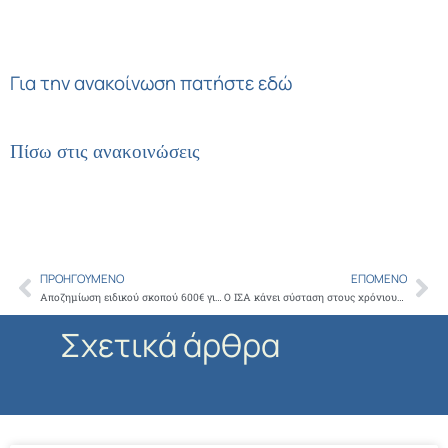
Για την ανακοίνωση πατήστε εδώ
Πίσω στις ανακοινώσεις
ΠΡΟΗΓΟΎΜΕΝΟ
ΕΠΌΜΕΝΟ
Prev
Ne
Αποζημίωση ειδικού σκοπού 600€ για επιστήμονες
Ο ΙΣΑ κάνει σύσταση στους χρόνιους πάσχοντες να απευθυνθούν άμεσα στο θεράποντα ιατρό τους σε περίπτωση που παραμέλησαν την παρακολούθηση της πάθησής τους κατά τη διάρκεια του lock down
Σχετικά άρθρα