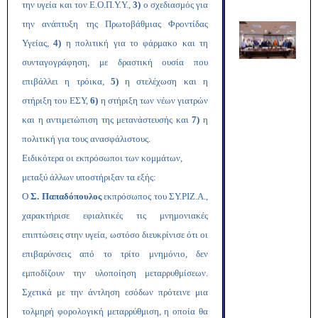
την υγεία και τον Ε.Ο.Π.Υ.Υ.,
3)
ο σχεδιασμός για
την ανάπτυξη της Πρωτοβάθμιας Φροντίδας
Υγείας,
4)
η πολιτική για το φάρμακο και τη
συνταγογράφηση, με δραστική ουσία που
επιβάλλει η τρόικα,
5)
η στελέχωση και η
στήριξη του ΕΣΥ,
6)
η στήριξη των νέων γιατρών
και η αντιμετώπιση της μετανάστευσής και
7)
η
πολιτική για τους ανασφάλιστους.
Ειδικότερα οι εκπρόσωποι των κομμάτων,
μεταξύ άλλων υποστήριξαν τα εξής:
Ο
Σ. Παπαδόπουλος
εκπρόσωπος του ΣΥ.ΡΙΖ.Α.,
χαρακτήρισε εφιαλτικές τις μνημονιακές
επιπτώσεις στην υγεία, ωστόσο διευκρίνισε ότι οι
επιβαρύνσεις από το τρίτο μνημόνιο, δεν
εμποδίζουν την υλοποίηση μεταρρυθμίσεων.
Σχετικά με την άντληση εσόδων πρότεινε μια
τολμηρή φορολογική μεταρρύθμιση, η οποία θα