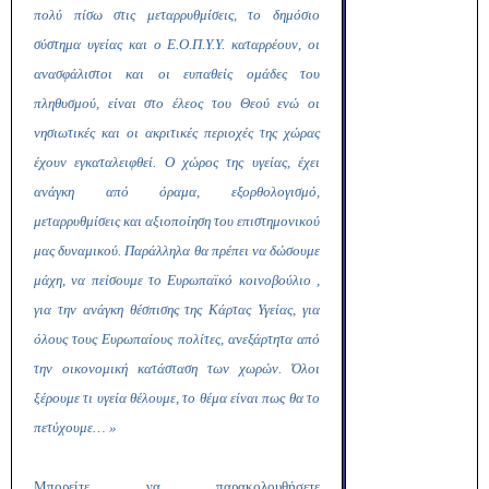
πολύ πίσω στις μεταρρυθμίσεις, το δημόσιο
σύστημα υγείας και ο Ε.Ο.Π.Υ.Υ. καταρρέουν, οι
ανασφάλιστοι και οι ευπαθείς ομάδες του
πληθυσμού, είναι στο έλεος του Θεού ενώ οι
νησιωτικές και οι ακριτικές περιοχές της χώρας
έχουν εγκαταλειφθεί. Ο χώρος της υγείας, έχει
ανάγκη από όραμα, εξορθολογισμό,
μεταρρυθμίσεις και αξιοποίηση του επιστημονικού
μας δυναμικού. Παράλληλα θα πρέπει να δώσουμε
μάχη, να πείσουμε το Ευρωπαϊκό κοινοβούλιο ,
για την ανάγκη θέσπισης της Κάρτας Υγείας, για
όλους τους Ευρωπαίους πολίτες, ανεξάρτητα από
την οικονομική κατάσταση των χωρών. Όλοι
ξέρουμε τι υγεία θέλουμε, το θέμα είναι πως θα το
πετύχουμε… »
Μπορείτε να παρακολουθήσετε