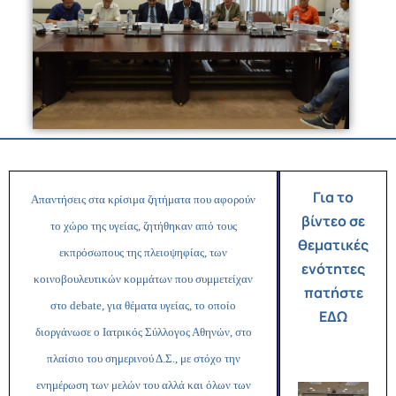
Για το
Απαντήσεις στα κρίσιμα ζητήματα που αφορούν
βίντεο σε
το χώρο της υγείας, ζητήθηκαν από τους
θεματικές
εκπρόσωπους της πλειοψηφίας, των
ενότητες
κοινοβουλευτικών κομμάτων που συμμετείχαν
πατήστε
στο
debate
, για θέματα υγείας, το οποίο
ΕΔΩ
διοργάνωσε ο Ιατρικός Σύλλογος Αθηνών, στο
πλαίσιο του σημερινού Δ.Σ., με στόχο την
ενημέρωση των μελών του αλλά και όλων των