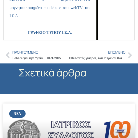
μαγνητοσκοπημένο το
debate
στο
web
TV
του
Ι.Σ.Α.
ΓΡΑΦΕΙΟ ΤΥΠΟΥ Ι.Σ.Α.
ΠΡΟΗΓΟΎΜΕΝΟ
ΕΠΌΜΕΝΟ
Prev
Ne
Debate για την Υγεία – 10-9-2015
Εθελοντές γιατροί, του Ιατρείου Κοινωνικής Αποστολής μετέβησαν στην Μυτιλήνη, για να συνδράμουν στην προσπάθεια της υπηρεσιακής κυβέρνησης για την υγειονομική κάλυψη των μεταναστών
Σχετικά άρθρα
ΝΈΑ