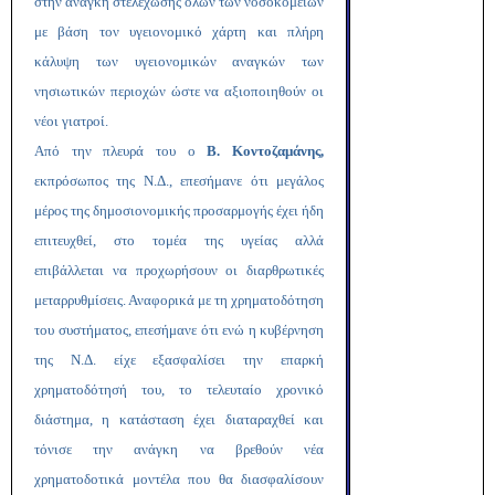
στην ανάγκη στελέχωσης όλων των νοσοκομείων
με βάση τον υγειονομικό χάρτη και πλήρη
κάλυψη των υγειονομικών αναγκών των
νησιωτικών περιοχών ώστε να αξιοποιηθούν οι
νέοι γιατροί.
Από την πλευρά του ο
Β. Κοντοζαμάνης,
εκπρόσωπος της Ν.Δ., επεσήμανε ότι μεγάλος
μέρος της δημοσιονομικής προσαρμογής έχει ήδη
επιτευχθεί, στο τομέα της υγείας αλλά
επιβάλλεται να προχωρήσουν οι διαρθρωτικές
μεταρρυθμίσεις. Αναφορικά με τη χρηματοδότηση
του συστήματος, επεσήμανε ότι ενώ η κυβέρνηση
της Ν.Δ. είχε εξασφαλίσει την επαρκή
χρηματοδότησή του, το τελευταίο χρονικό
διάστημα, η κατάσταση έχει διαταραχθεί και
τόνισε την ανάγκη να βρεθούν νέα
χρηματοδοτικά μοντέλα που θα διασφαλίσουν