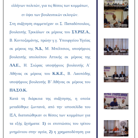
ελλήνων πολιτών, για τις θέσεις των κομμάτων,
εν όψει των βουλευτικών εκλογών.
Στη συζήτηση συμμετείχαν οι Σ. Παπαδόπουλος,
βουλευτής Τρικάλων εκ μέρους του
ΣΥ.ΡΙΖ.Α.
,
Β. Κοντοζαμάνης,
πρώην γ.γ. Υπουργείου Υγείας
εκ μέρους της
Ν.Δ.
, Μ. Μπέλτσιος, υποψήφιος
βουλευτής υπολοίπου Αττικής εκ μέρους της
ΛΑ.Ε.
, Η. Σιώρας υποψήφιος βουλευτής Α΄
Αθήνας εκ μέρους του
Κ.Κ.Ε.
, Β. Λαοπόδης
υποψήφιος βουλευτής Β’ Αθήνας εκ μέρους του
ΠΑ.ΣΟ.Κ.
Κατά τη διάρκεια της συζήτησης, η οποία
μεταδόθηκε ζωντανά, από την ιστοσελίδα του
ΙΣΑ, διατυπώθηκαν οι θέσεις των κομμάτων για
τα εξής ζητήματα:
1)
οι επιπτώσεις του τρίτου
μνημόνιου στην υγεία,
2)
η χρηματοδότηση για