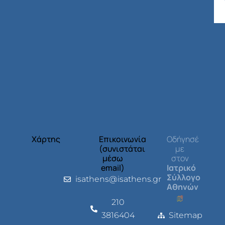
Χάρτης
Επικοινωνία
Οδήγησέ
(συνιστάται
με
μέσω
στον
email)
Ιατρικό
Σύλλογο
isathens@isathens.gr
Αθηνών
210
3816404
Sitemap