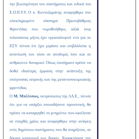
την βιωσιμότητα του συστήματος και ειδικά του
Ε.Ο.Π.Υ.Υ. Ο κ. Κοντοζαμάνης αναφέρθηκε στο
ολοκληρωμένο σύστημα Πρωτοβάθμιας
Φροντίδας που νομοθετήθηκε, αλλά τους
τελευταίους μήνες έχει εγκαταλειφτεί ενώ για το
ΕΣΥ τόνισε ότι έχει γεράσει και επιβάλλεται η
ανανέωσή του τόσο σε υποδομές όσο και σε
ανθρώπινο δυναμικό. Όπως επεσήμανε πρέπει να
δοθεί ιδιαίτερη έμφαση στην ανάπτυξη της
επείγουσας ιατρικής και της μετανοσοκομειακής
φροντίδας.
Ο
Μ. Μπέλτσιος,
εκπρόσωπος της ΛΑ.Ε., τόνισε
ότι για να υπάρξει οποιαδήποτε προοπτική, θα
πρέπει να καταργηθεί το μνημόνιο που οφείλεται
σε επαχθές χρέος και αναφέρθηκε στην ανάγκη
ενός δημόσιου συστήματος που θα στηρίζεται, σε
δίκαιη κατανομή των βαρών. Χαρακτήρισε την