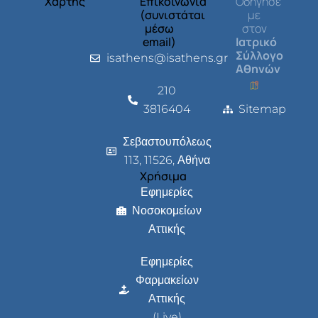
Χάρτης
Επικοινωνία
Οδήγησέ
(συνιστάται
με
μέσω
στον
email)
Ιατρικό
Σύλλογο
isathens@isathens.gr
Αθηνών
210
3816404
Sitemap
Σεβαστουπόλεως
113, 11526, Αθήνα
Χρήσιμα
Εφημερίες
Νοσοκομείων
Αττικής
Εφημερίες
Φαρμακείων
Αττικής
(Live)