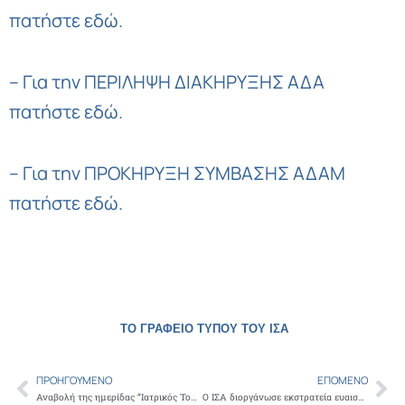
πατήστε εδώ
.
– Για την ΠΕΡΙΛΗΨΗ ΔΙΑΚΗΡΥΞΗΣ ΑΔΑ
πατήστε εδώ
.
– Για την ΠΡΟΚΗΡΥΞΗ ΣΥΜΒΑΣΗΣ ΑΔΑΜ
πατήστε εδώ
.
ΤΟ ΓΡΑΦΕΙΟ ΤΥΠΟΥ ΤΟΥ ΙΣΑ
ΠΡΟΗΓΟΎΜΕΝΟ
ΕΠΌΜΕΝΟ
Prev
Ne
Αναβολή της ημερίδας “Ιατρικός Τουρισμός: Προοπτικές για το Μέλλον”
Ο ΙΣΑ διοργάνωσε εκστρατεία ευαισθητοποίησης του κοινού, για την βία ενάντια στους υγειονομικούς