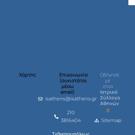
Χάρτης
Επικοινωνία
Οδήγησέ
(συνιστάται
με
μέσω
στον
email)
Ιατρικό
Σύλλογο
isathens@isathens.gr
Αθηνών
210
3816404
Sitemap
Σεβαστουπόλεως