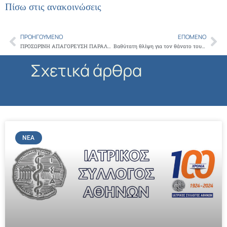
Πίσω στις ανακοινώσεις
ΠΡΟΗΓΟΎΜΕΝΟ
ΕΠΌΜΕΝΟ
Prev
Ne
ΠΡΟΣΩΡΙΝΗ ΑΠΑΓΟΡΕΥΣΗ ΠΑΡΑΛΛΗΛΩΝ ΕΞΑΓΩΓΩΝ ΚΑΙ ΕΝΔΟΚΟΙΝΟΤΙΚΗΣ ΔΙΑΚΙΝΗΣΗΣ 14/11
Βαθύτατη θλίψη για τον θάνατο του καθηγητή Δημητρίου Τριχόπουλου
Σχετικά άρθρα
ΝΈΑ