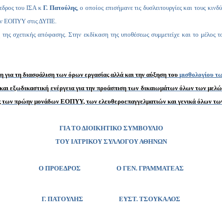
εδρος του ΙΣΑ κ
Γ. Πατούλης
, ο οποίος επισήμανε τις δυσλειτουργίες και τους κι
τον ΕΟΠΥΥ στις ΔΥΠΕ.
η της σχετικής απόφασης. Στην εκδίκαση της υποθέσεως συμμετείχε και το μέλο
 για τη διασφάλιση των όρων εργασίας αλλά και την αύξηση του
μισθολογίου τ
και εξωδικαστική ενέργεια για την προάσπιση των δικαιωμάτων όλων των μελών 
ρούς των πρώην μονάδων ΕΟΠΥΥ, των ελευθεροεπαγγελματιών και γενικά όλων τω
ΓΙΑ ΤΟ ΔΙΟΙΚΗΤΙΚΟ ΣΥΜΒΟΥΛΙΟ
ΤΟΥ ΙΑΤΡΙΚΟΥ ΣΥΛΛΟΓΟΥ ΑΘΗΝΩΝ
Ο ΠΡΟΕΔΡΟΣ Ο ΓΕΝ. ΓΡΑΜΜΑΤΕΑΣ
Γ. ΠΑΤΟΥΛΗΣ
ΕΥΣΤ. ΤΣΟΥΚΑΛΟΣ