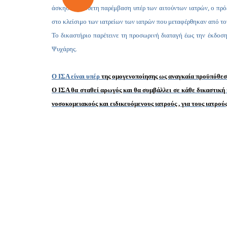
άσκησε πρόσθετη παρέμβαση υπέρ των αιτούντων ιατρών, ο πρό
στο κλείσιμο των ιατρείων των ιατρών που μεταφέρθηκαν από 
Το δικαστήριο παρέτεινε τη προσωρινή διαταγή έως την έκδοσ
Ψυχάρης.
Ο ΙΣΑ είναι υπέρ
της ομογενοποίησης ως αναγκαία προϋπόθεση
Ο ΙΣΑ θα σταθεί αρωγός και θα συμβάλλει σε κάθε δικαστική 
νοσοκομειακούς και ειδικευόμενους ιατρούς , για τους ιατ