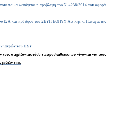
Copy
νδύνους που συνεπάγεται η πρόβλεψη του Ν. 4238/2014 που αφορά
Link
ς του ΙΣΑ και πρόεδρος του ΣΕΥΠ ΕΟΠΥΥ Αττικής κ. Παναγιώτης
ων ιατρών του ΕΣΥ.
του, στηρίζοντας τόσο τις προσπάθειες που γίνονται για τους
ν μελών του.