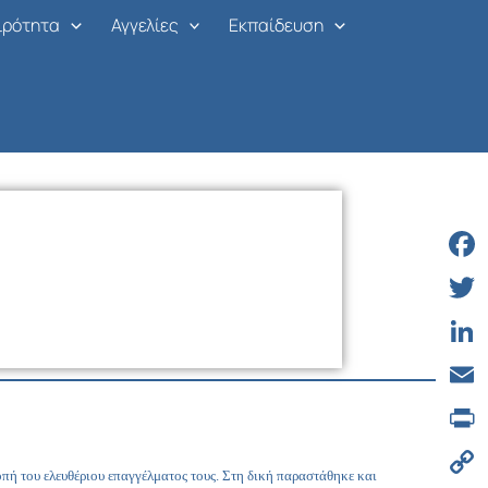
ιρότητα
Αγγελίες
Εκπαίδευση
Face
Twitt
Linke
Email
Print
ή του ελευθέριου επαγγέλματος τους. Στη δική παραστάθηκε και