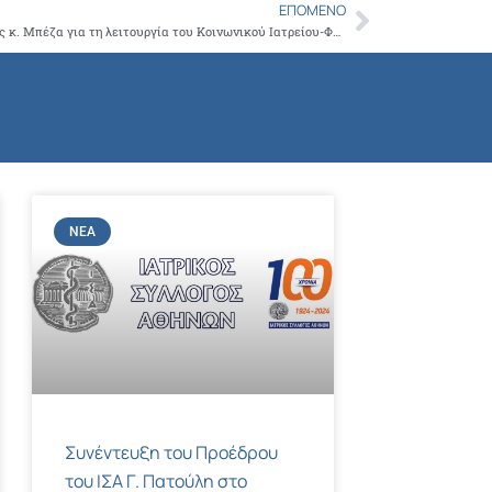
ΕΠΌΜΕΝΟ
Next
Συνάντηση Προέδρου ΙΣΑ και Υφ. Εργασίας κ. Μπέζα για τη λειτουργία του Κοινωνικού Ιατρείου-Φαρμακείου Δήμου Φιλιατών
ΝΈΑ
Συνέντευξη του Προέδρου
του ΙΣΑ Γ. Πατούλη στο