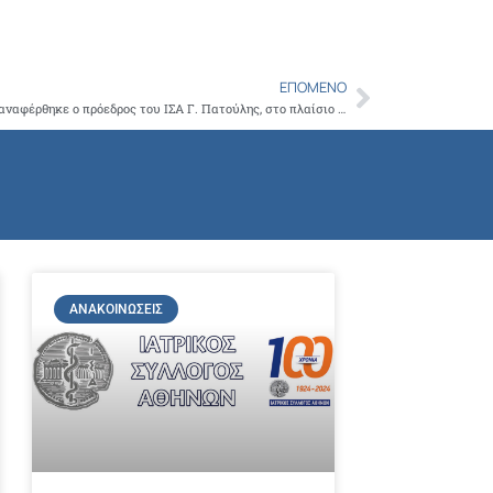
Copy
Link
ΕΠΌΜΕΝΟ
Next
Στα κρίσιμα ζητήματα ιατρικής ευθύνης ,αναφέρθηκε ο πρόεδρος του ΙΣΑ Γ. Πατούλης, στο πλαίσιο της ομιλίας του, στην παρουσίαση του βιβλίου «Ιατρική Ευθύνη (Αστική – Ποινική – Πειθαρχική)- Ποινικά Αδικήματα Ιατρών»
ΑΝΑΚΟΙΝΏΣΕΙΣ