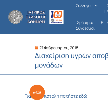
Μετάβαση
Σύλλογος
στο
Π
περιεχόμενο
Χρήσιμοι
Επι
Σύνδεσμοι
27 Φεβρουαρίου, 2018
Διαχείριση υγρών απο
μονάδων
Για την επιστολή πατήστε εδώ