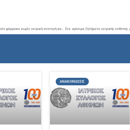
Ο ΙΣΑ ζητά να επιβληθούν αυστηρές ποινές ,σε όσους χορηγούν φάρμακα χωρίς ιατρική συνταγή καθώς θέτουν σε σοβαρό κίνδυνο τον ασθενή και τη Δημόσια Υγεία
ΑΝΑΚΟΙΝΏΣΕΙΣ