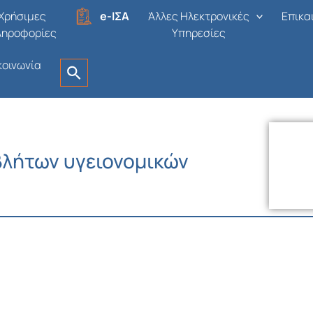
Χρήσιμες
e-ΙΣΑ
Άλλες Ηλεκτρονικές
Επικα
ληροφορίες
Υπηρεσίες
κοινωνία
βλήτων υγειονομικών