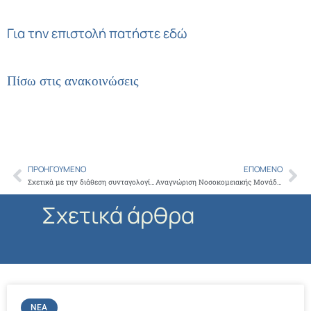
Για την επιστολή πατήστε εδώ
Πίσω στις ανακοινώσεις
ΠΡΟΗΓΟΎΜΕΝΟ
ΕΠΌΜΕΝΟ
Prev
Ne
Σχετικά με την διάθεση συνταγολογίων από τις Περιφερειακές Δ/νσεις ΕΟΠΥΥ
Αναγνώριση Νοσοκομειακής Μονάδας ως κατάλληλης για άσκηση των γιατρών
Σχετικά άρθρα
ΝΈΑ