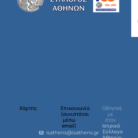
Χάρτης
Επικοινωνία
Οδήγησέ
(συνιστάται
με
μέσω
στον
email)
Ιατρικό
Σύλλογο
isathens@isathens.gr
Αθηνών