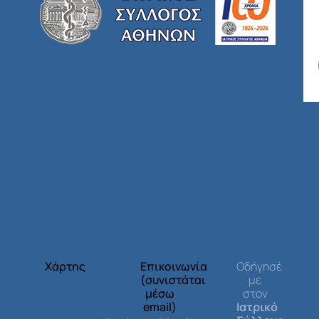
Χάρτης
Επικοινωνία
Οδήγησέ
(συνιστάται
με
μέσω
στον
email)
Ιατρικό