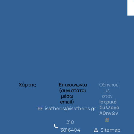
Χάρτης
Επικοινωνία
Οδήγησέ
(συνιστάται
με
μέσω
στον
email)
Ιατρικό
Σύλλογο
isathens@isathens.gr
Αθηνών
210
3816404
Sitemap