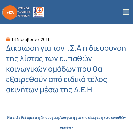
Μετάβαση
στο
περιεχόμενο
18 Νοεμβρίου, 2011
Δικαίωση για τον Ι.Σ.Α η διεύρυνση
της λίστας των ευπαθών
κοινωνικών ομάδων που θα
εξαιρεθούν από ειδικό τέλος
ακινήτων μέσω της Δ.Ε.Η
Να εκδοθεί άμεσα η Υπουργική Απόφαση για την εξαίρεση των ευπαθών
ομάδων