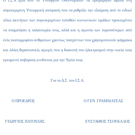
Ο Ι.Σ.Α ζητά από το Υπουργείο Οικονομικών να προχωρήσει άμεσα στη
συγκεκριμένη Υπουργική απόφαση που να ρυθμίζει την εξαίρεση από το ειδικό
τέλος ακινήτων των συγκεκριμένων ευπαθών κοινωνικών ομάδων προκειμένου
να σταματήσει η ταλαιπωρία τους, αλλά και η αγωνία των περισσότερων από
ενός εκατομμυρίου ανθρώπων χρονίως πασχόντων που χρησιμοποιούν φάρμακα
και άλλες θεραπευτικές αγωγές που η διακοπή του ηλεκτρισμού στην οικία τους
εγκυμονεί σοβαρούς κινδύνους για την Υγεία τους.
Για το Δ.Σ. του Ι.Σ.Α.
Ο ΠΡΟΕΔΡΟΣ Ο ΓΕΝ. ΓΡΑΜΜΑΤΕΑΣ
ΓΕΩΡΓΙΟΣ ΠΑΤΟΥΛΗΣ ΕΥΣΤΑΘΙΟΣ ΤΣΟΥΚΑΛΟΣ