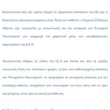
Κατανοώντας από την πρώτη στιγμή τις δραματικές διαστάσεις που θα είχε η
διακοπή του ηλεκτρικού ρεύματος στην Υγεία των ασθενών, ο Ιατρικός Σύλλογος
Αθηνών είχε καταγγείλει με ανακοίνωσή του την απόφαση του Υπουργού
Οικονομικών για εφαρμογή του χαρατσιού μέσω των εκκαθαριστικών
σημειωμάτων της Δ.Ε.Η.
Δικαιώνοντας πλήρως τη στάση του Ι.Σ.Α και έπειτα και από τη μεγάλη
κοινωνική πίεση των τελευταίων ημερών, η έστω και καθυστερημένη απόφαση
του Υπουργείου Οικονομικών να προχωρήσει σε υπουργική απόφαση για την
απαλλαγή ασθενών, υπερηλίκων και νοικοκυριών που ζουν κάτω από το όριο
της φτώχειας, είναι προς τη σωστή κατεύθυνση.