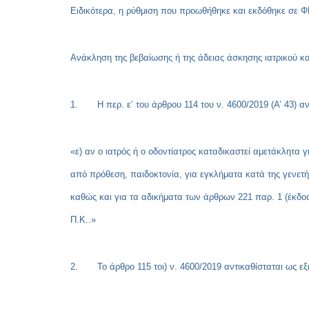
Ειδικότερα, η ρύθμιση που προωθήθηκε και εκδόθηκε σε ΦΕ
Ανάκληση της βεβαίωσης ή της άδειας άσκησης ιατρικού κα
1. Η περ. ε’ του άρθρου 114 του ν. 4600/2019 (Α’ 43) αν
«ε) αν ο ιατρός ή ο οδοντίατρος καταδικαστεί αμετάκλητ
από πρόθεση, παιδοκτονία, για εγκλήματα κατά της γενετή
καθώς και για τα αδικήματα των άρθρων 221 παρ. 1 (έκδοσ
Π.Κ..»
2. Το άρθρο 115 τοι) ν. 4600/2019 αντικαθίσταται ως εξ