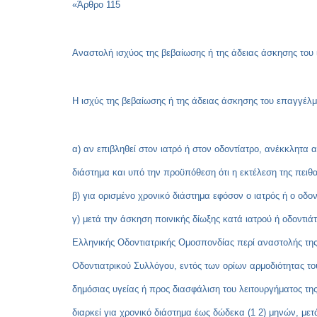
«Άρθρο 115
Αναστολή ισχύος της βεβαίωσης ή της άδειας άσκησης του 
Η ισχύς της βεβαίωσης ή της άδειας άσκησης του επαγγέλμα
α) αν επιβληθεί στον ιατρό ή στον οδοντίατρο, ανέκκλητα
διάστημα και υπό την προϋπόθεση ότι η εκτέλεση της πειθα
β) για ορισμένο χρονικό διάστημα εφόσον ο ιατρός ή ο οδο
γ) μετά την άσκηση ποινικής δίωξης κατά ιατρού ή οδοντιά
Ελληνικής Οδοντιατρικής Ομοσπονδίας περί αναστολής της 
Οδοντιατρικού Συλλόγου, εντός των ορίων αρμοδιότητας το
δημόσιας υγείας ή προς διασφάλιση του λειτουργήματος της
διαρκεί για χρονικό διάστημα έως δώδεκα (1 2) μηνών, με