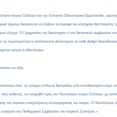
ελλήνιο Ιατρικό Σύλλογο και την Ελληνική Οδοντιατρική Ομοσπονδία, αμελλη
ρχικά όργανα δικαιούνται να λάβουν αντίγραφο του κλητηρίου θεσπίσματος ή
ρχικό έλεγχο. Ο Γραμματέας του δικαστηρίου ή του δικαστικού συμβουλίου υ
ία τα παραπεμπτικά ή απαλλακτικά βουλεύματα σε κάθε βαθμό δικαιοδοσίας, 
ύμενου ιατρού ή οδοντίατρου.
ίσταται ως εξής:
δυνατότητα όταν: α) υπάρχει κίνδυνος διάπραξης από καταδικασμένο ιατρό ν
α τους ασθενείς, να εισηγηθεί προς τον Πανελλήνιο Ιατρικό Σύλλογο, με αι
ης του ιατρικού επαγγέλματος-λειτουργήματος του ιατρού. Ο Πανελλήνιος Ι
 εισήγηση του Πειθαρχικού Συμβουλίου του Ιατρικού Συλλόγου.».