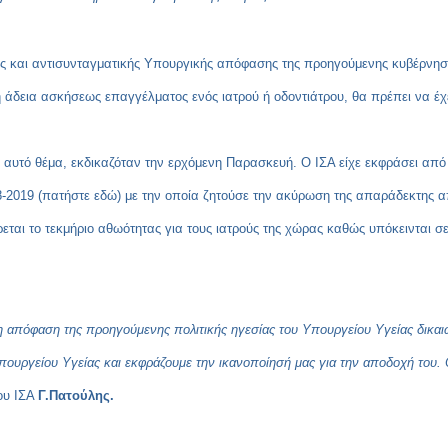
ης και αντισυνταγματικής Υπουργικής απόφασης της προηγούμενης κυβέρνηση
 η άδεια ασκήσεως επαγγέλματος ενός ιατρού ή οδοντιάτρου, θα πρέπει να έ
ό αυτό θέμα, εκδικαζόταν την ερχόμενη Παρασκευή. Ο ΙΣΑ είχε εκφράσει από
8-2019 (
πατήστε εδώ
) με την οποία ζητούσε την ακύρωση της απαράδεκτης α
εται το τεκμήριο αθωότητας για τους ιατρούς της χώρας καθώς υπόκεινται 
κη απόφαση της προηγούμενης πολιτικής ηγεσίας του Υπουργείου Υγείας δικα
υργείου Υγείας και εκφράζουμε την ικανοποίησή μας για την αποδοχή του. Ο Ι
ου ΙΣΑ
Γ.Πατούλης.