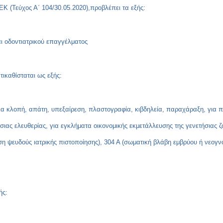
Κ (Τεύχος Α΄ 104/30.05.2020),προβλέπει τα εξής:
ι οδοντιατρικού επαγγέλματος
τικαθίσταται ως εξής:
α για κλοπή, απάτη, υπεξαίρεση, πλαστογραφία, κιβδηλεία, παραχάραξη, γι
σιας ελευθερίας, για εγκλήματα οικονομικής εκμετάλλευσης της γενετήσιας ζ
η ψευδούς ιατρικής πιστοποίησης), 304 Α (σωματική βλάβη εμβρύου ή νεογνού
ής: