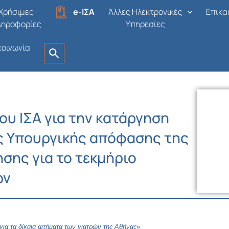
Χρήσιμες
e-ΙΣΑ
Άλλες Ηλεκτρονικές
Επικα
ληροφορίες
Υπηρεσίες
κοινωνία
ου ΙΣΑ για την κατάργηση
ς Υπουργικής απόφασης της
σης για το τεκμήριο
ών
 για τα δίκαια αιτήματα των γιατρών της Αθήνας
»