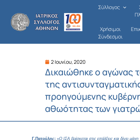
Μετάβαση
Σύλλογος
στο
Π
περιεχόμενο
Χρήσιμοι
Επι
Σύνδεσμοι
2 Ιουνίου, 2020
Δικαιώθηκε ο αγώνας τ
της αντισυνταγματική
προηγούμενης κυβέρνη
αθωότητας των γιατρ
Γ.Πατούλης:
«
Ο ΙΣΑ βρίσκεται στις επάλξεις και δίνει μάχη