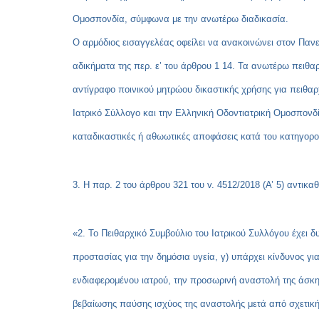
Ομοσπονδία, σύμφωνα με την ανωτέρω διαδικασία.
Ο αρμόδιος εισαγγελέας οφείλει να ανακοινώνει στον Παν
αδικήματα της περ. ε’ του άρθρου 1 14. Τα ανωτέρω πειθα
αντίγραφο ποινικού μητρώου δικαστικής χρήσης για πειθα
Ιατρικό Σύλλογο και την Ελληνική Οδοντιατρική Ομοσπονδ
καταδικαστικές ή αθωωτικές αποφάσεις κατά του κατηγορο
3. Η παρ. 2 του άρθρου 321 του v. 4512/2018 (Α’ 5) αντικαθ
«2. Το Πειθαρχικό Συμβούλιο του Ιατρικού Συλλόγου έχει 
προστασίας για την δημόσια υγεία, γ) υπάρχει κίνδυνος γι
ενδιαφερομένου ιατρού, την προσωρινή αναστολή της άσκησ
βεβαίωσης παύσης ισχύος της αναστολής μετά από σχετική