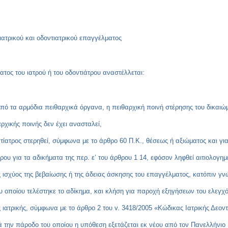
ιατρικού και οδοντιατρικού επαγγέλματος
τος του ιατρού ή του οδοντιάτρου αναστέλλεται:
 από τα αρμόδια πειθαρχικά όργανα, η πειθαρχική ποινή στέρησης του δικαι
ρχικής ποινής δεν έχει ανασταλεί,
ντίατρος στερηθεί, σύμφωνα με το άρθρο 60 Π.Κ., θέσεως ή αξιώματος και γι
τρου για τα αδικήματα της περ. ε’ του άρθρου 1 14, εφόσον ληφθεί αιτιολογ
ισχύος της βεβαίωσης ή της άδειας άσκησης του επαγγέλματος, κατόπιν γνώμ
υ οποίου τελέστηκε το αδίκημα, και κλήση για παροχή εξηγήσεων του ελεγχ
 ιατρικής, σύμφωνα με το άρθρο 2 του v. 3418/2005 «Κώδικας Ιατρικής Δεον
τά την πάροδο του οποίου η υπόθεση εξετάζεται εκ νέου από τον Πανελλήνιο 