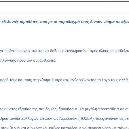
 εθελοντές αιμοδότες, που με το παράδειγμά τους δίνουν νόημα σε αξίε
να τεράστιο ευχαριστώ και να δείξουμε ευγνωμοσύνη προς όλους τους εθελο
λληλεγγύης προς τον συνάνθρωπο.
σφορά τους και τους στηρίζουμε έμπρακτα, ενθαρρύνοντας το έργο τους αλλ
ες αίματος εξαιτίας της πανδημίας, ξεκινήσαμε μία μεγάλη προσπάθεια σε συ
Ομοσπονδία Συλλόγων Εθελοντών Αιμοδοτών (ΠΟΣΕΑ), διοργανώνοντας εθελο
 ήταν θερμή και συγκινητική, καθώς καταφέραμε να συγκεντρώσουμε πάνω 