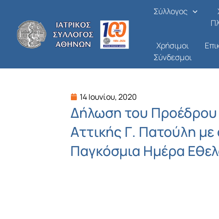
Μετάβαση
Σύλλογος
στο
Π
περιεχόμενο
Χρήσιμοι
Επι
Σύνδεσμοι
14 Ιουνίου, 2020
Δήλωση του Προέδρου 
Αττικής Γ. Πατούλη με
Παγκόσμια Ημέρα Εθελ