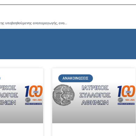
Στο υψηλό επίπεδο των Ελλήνων επιστημόνων στον τομέα της υποβοηθούμενης αναπαραγωγής, αναφέρθηκε ο Πρόεδρος του ΙΣΑ Γ. Πατούλης, στο πλαίσιο της ομιλίας του στη Συνέντευξη Τύπου που διοργάνωσε η Εθνική Αρχή Ιατρικώς Υποβοηθούμενης Αναπαραγωγής
ΑΝΑΚΟΙΝΏΣΕΙΣ