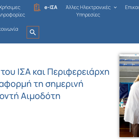
Χρήσιμες
e-ΙΣΑ
Άλλες Ηλεκτρονικές
Επικα
ληροφορίες
Υπηρεσίες
κοινωνία
του ΙΣΑ και Περιφερειάρχη
 αφορμή τη σημερινή
οντή Αιμοδότη