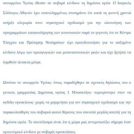
υπουργείου Υγείας έθεσαν σε σοβαρό κίνδυνο τη δημόσια υγεία .Ο Ιατρικός
Σύλλογος Αθηνών έχει επανειλημμένως επισημάνει ότι κατά τη φετινή χρονιά
υπήρξε ολιγωρία στον στρατηγικό σχεδιασμό για την υλοποίηση των
προγραμμάτων καταπολέμησης των κουνουπιών παρά το γεγονός ότι το Κέντρο
Έλεγχου και Πρόληψης Νοσημάτων είχε προειδοποιήσει για το αυξημένο
κίνδυνο λόγω των προσφυγικών και μεταναστευτικών ροών και είχε ζητήσει να
ληφθούν έκτακτα μέτρα.
Ωστόσο το υπουργείο Υγείας- όπως παραδέχθηκε σε σχετικές δηλώσεις του ο
γενικός γραμματέας Δημόσιας υγείας Ι. Μπασκόζος- περιορίστηκε στον να
εκδίδει εγκυκλίους- χωρίς να μεριμνήσει για τον στρατηγικό σχεδιασμό και την
παρακολούθηση του σοβαρού αυτού θέματος που συνιστά μεγάλη απειλή για τη
δημόσια υγεία. Το αποτέλεσμα είναι ότι η χώρα μας αντιμετωπίζει σήμερα έναν
υγειονομικό κίνδυνο με σοβαρές προεκτάσεις.