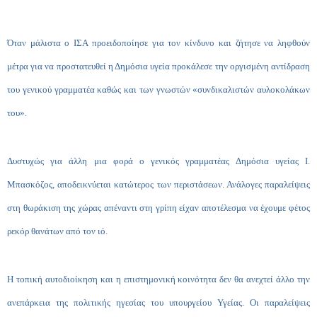
Όταν μάλιστα ο ΙΣΑ προειδοποίησε για τον κίνδυνο και ζήτησε να ληφθούν
μέτρα για να προστατευθεί η Δημόσια υγεία προκάλεσε την οργισμένη αντίδραση
του γενικού γραμματέα καθώς και των γνωστών «συνδικαλιστών αυλοκολάκων
του».
Δυστυχώς για άλλη μια φορά ο γενικός γραμματέας Δημόσια υγείας Ι.
Μπασκόζος, αποδεικνύεται κατώτερος των περιστάσεων. Ανάλογες παραλείψεις
στη θωράκιση της χώρας απέναντι στη γρίπη είχαν αποτέλεσμα να έχουμε φέτος
ρεκόρ θανάτων από τον ιό.
Η τοπική αυτοδιοίκηση και η επιστημονική κοινότητα δεν θα ανεχτεί άλλο την
ανεπάρκεια της πολιτικής ηγεσίας του υπουργείου Υγείας. Οι παραλείψεις