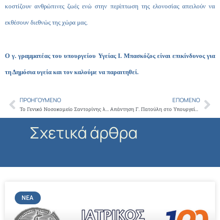
κοστίζουν ανθρώπινες ζωές ενώ στην περίπτωση της ελονοσίας απειλούν να
εκθέσουν διεθνώς της χώρα μας.
Ο γ. γραμματέας του υπουργείου Υγείας Ι. Μπασκόζος είναι επικίνδυνος για
τη Δημόσια υγεία και τον καλούμε να παραιτηθεί.
ΠΡΟΗΓΟΎΜΕΝΟ
ΕΠΌΜΕΝΟ
Prev
Ne
Το Γενικό Νοσοκομείο Σαντορίνης λειτουργεί ως ακριβοπληρωμένο Κέντρο Υγείας και δεν καλύπτει τις υγειονομικές ανάγκες της περιοχής παρά τις επικοινωνιακές φιέστες του υπουργείου Υγείας
Απάντηση Γ. Πατούλη στο Υπουργείο Υγείας σχετικά με την ελονοσία
Σχετικά άρθρα
ΝΈΑ