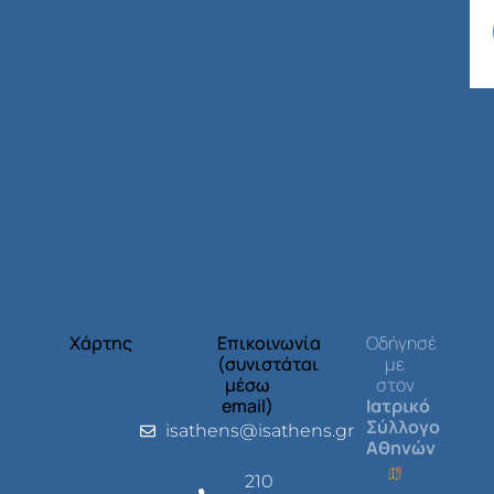
Χάρτης
Επικοινωνία
Οδήγησέ
(συνιστάται
με
μέσω
στον
email)
Ιατρικό
Σύλλογο
isathens@isathens.gr
Αθηνών
210