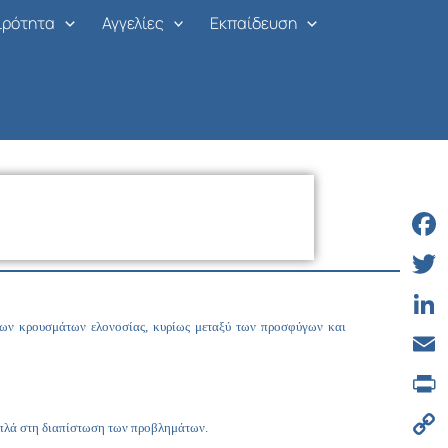
ιρότητα
Αγγελίες
Εκπαίδευση
Face
Twitt
των κρουσμάτων ελονοσίας, κυρίως μεταξύ των προσφύγων και
Linke
Email
Print
απλά στη διαπίστωση των προβλημάτων.