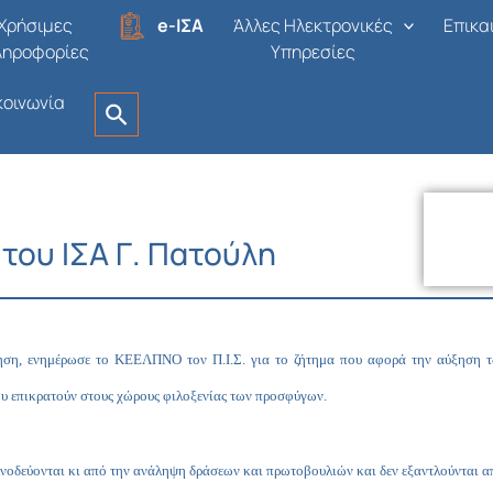
Χρήσιμες
e-ΙΣΑ
Άλλες Ηλεκτρονικές
Επικα
ληροφορίες
Υπηρεσίες
κοινωνία
του ΙΣΑ Γ. Πατούλη
ρηση, ενημέρωσε το ΚΕΕΛΠΝΟ τον Π.Ι.Σ. για το ζήτημα που αφορά την αύξηση 
που επικρατούν στους χώρους φιλοξενίας των προσφύγων.
συνοδεύονται κι από την ανάληψη δράσεων και πρωτοβουλιών και δεν εξαντλούνται 