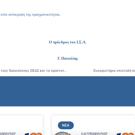
α, ούτε απόκρυψη της πραγματικότητας.
Ο πρόεδρος του Ι.Σ.Α.
Γ. Πατούλης
Σχετικά με την καταβολή μειωμένης συμμετοχής (10%) από τους δικαιούχους ΕΚΑΣ και τα προστατευόμενα μέλη των οικογενειών τους για όλα τα φάρμακα ιών ηοσς για όλα ηα θάρμακα»
Ευχαριστήρια επιστολή πο
ΝΈΑ