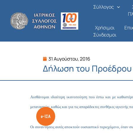
Μετάβαση
Σύλλογος
στο
Π
περιεχόμενο
Χρήσιμοι
Επι
Σύνδεσμοι
31 Αυγούστου, 2016
Δήλωση του Προέδρου 
Αισθάνομαι ιδιαίτερη ικανοποίηση που έστω και με καθυστέ
μεταναστών, καθώς και για τις απαράδεκτες συνθήκες υγιεινής 
Οι συναντήσεις αυτές αποκτούν ουσιαστικό περιεχόμενο, όταν 