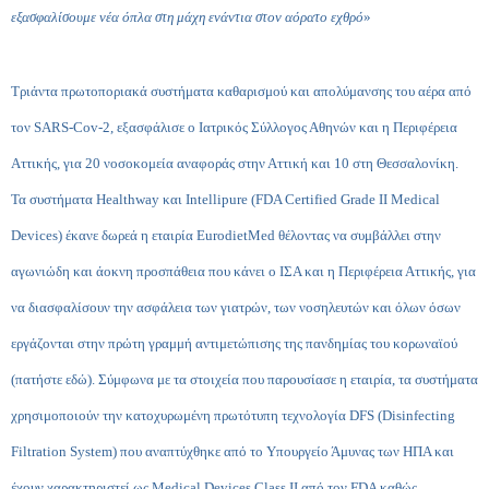
εξασφαλίσουμε νέα όπλα στη μάχη ενάντια στον αόρατο εχθρό
»
Τριάντα πρωτοποριακά συστήματα καθαρισμού και απολύμανσης του αέρα από
τον SARS-Cov-2, εξασφάλισε ο Ιατρικός Σύλλογος Αθηνών και η Περιφέρεια
Αττικής, για 20 νοσοκομεία αναφοράς στην Αττική και 10 στη Θεσσαλονίκη.
Τα συστήματα Healthway και Intellipure (FDA Certified Grade II Medical
Devices) έκανε δωρεά η εταιρία ΕurodietMed θέλοντας να συμβάλλει στην
αγωνιώδη και άοκνη προσπάθεια που κάνει ο ΙΣΑ και η Περιφέρεια Αττικής, για
να διασφαλίσουν την ασφάλεια των γιατρών, των νοσηλευτών και όλων όσων
εργάζονται στην πρώτη γραμμή αντιμετώπισης της πανδημίας του κορωναϊού
(
πατήστε εδώ
). Σύμφωνα με τα στοιχεία που παρουσίασε η εταιρία, τα συστήματα
χρησιμοποιούν την κατοχυρωμένη πρωτότυπη τεχνολογία DFS (Disinfecting
Filtration System) που αναπτύχθηκε από το Υπουργείο Άμυνας των ΗΠΑ και
έχουν χαρακτηριστεί ως Medical Devices Class II από τον FDA καθώς