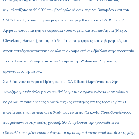
αιχμαλωτίζουν το 99.99% των βλαβερών ιών συμπεριλαμβανομένου και του
SARS-Cov-1, ο οποίος ήταν μικρότερος σε μέγεθος από τον SARS-Cov-2.
Χρησιμοποιούνται ήδη σε κορυφαία νοσοκομεία και πανεπιστήμια (Mayo,
Cleveland, Harvard), σε ιατρικά δωμάτια, επιχειρήσεις και κυβερνητικές και
στρατιωτικές εγκαταστάσεις σε όλο τον κόσμο ενώ συνέβαλλαν στην προστασία
του ανθρώπινου δυναμικού σε νοσοκομεία της Wuhan και δημόσιους
οργανισμούς της Κίνας.
Σχολιάζοντας το θέμα ο Πρόεδρος του ΙΣΑ
Γ.Πατούλης
τόνισε τα εξής:
«
Αναζητούμε νέα όπλα για να συμβάλλουμε στον αγώνα ενάντια στον αόρατο
εχθρό και αξιοποιούμε τις δυνατότητες της επιστήμης και της τεχνολογίας. Η
αγωνία μας είναι μεγάλη και η σκέψη μας είναι πάντα κοντά στους συναδέλφους
που βρίσκονται στην πρώτη γραμμή. Θα συνεχίσουμε την προσπάθεια να
εξασφαλίσουμε μέσα προστασίας για το υγειονομικό προσωπικό που δίνει τη μάχη