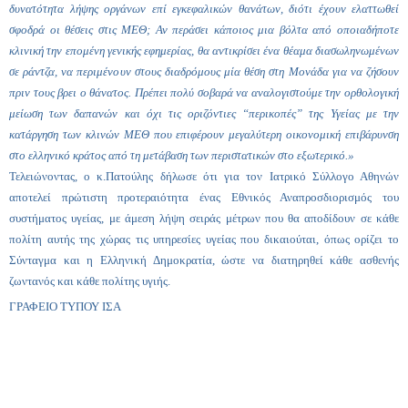
δυνατότητα λήψης οργάνων επί εγκεφαλικών θανάτων, διότι έχουν ελαττωθεί
σφοδρά οι θέσεις στις ΜΕΘ; Αν περάσει κάποιος μια βόλτα από οποιαδήποτε
κλινική την επομένη γενικής εφημερίας, θα αντικρίσει ένα θέαμα διασωληνωμένων
σε ράντζα, να περιμένουν στους διαδρόμους μία θέση στη Μονάδα για να ζήσουν
πριν τους βρει ο θάνατος. Πρέπει πολύ σοβαρά
να αναλογιστούμε την ορθολογική
μείωση των δαπανών και όχι τις οριζόντιες “περικοπές” της Υγείας με την
κατάργηση των κλινών ΜΕΘ που επιφέρουν μεγαλύτερη οικονομική επιβάρυνση
στο ελληνικό κράτος από τη μετάβαση των περιστατικών στο εξωτερικό.»
Τελειώνοντας, ο κ.Πατούλης δήλωσε ότι για τον Ιατρικό Σύλλογο Αθηνών
αποτελεί πρώτιστη προτεραιότητα ένας Εθνικός Αναπροσδιορισμός του
συστήματος υγείας, με άμεση λήψη σειράς μέτρων που θα αποδίδουν σε κάθε
πολίτη αυτής της χώρας τις υπηρεσίες υγείας που δικαιούται, όπως ορίζει το
Σύνταγμα και η Ελληνική Δημοκρατία, ώστε να διατηρηθεί κάθε ασθενής
ζωντανός και κάθε πολίτης υγιής.
ΓΡΑΦΕΙΟ ΤΥΠΟΥ ΙΣΑ