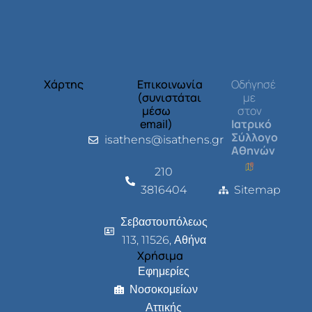
Χάρτης
Επικοινωνία
Οδήγησέ
(συνιστάται
με
μέσω
στον
email)
Ιατρικό
Σύλλογο
isathens@isathens.gr
Αθηνών
210
3816404
Sitemap
Σεβαστουπόλεως
113, 11526, Αθήνα
Χρήσιμα
Εφημερίες
Νοσοκομείων
Αττικής