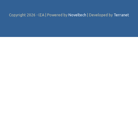
Copyright 2026 - ΙΣΑ | Powered by
Noveltech
| Developed by
Terranet