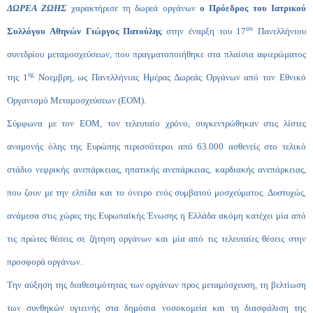
ΔΩΡΕΑ ΖΩΗΣ
χαρακτήρισε τη δωρεά οργάνων
ο Πρόεδρος του Ιατρικού
ου
Συλλόγου Αθηνών Γιώργος Πατούλης
στην έναρξη του 17
Πανελλήνιου
συνεδρίου μεταμοσχεύσεων, που πραγματοποιήθηκε στα πλαίσια αφιερώματος
ης
της 1
Νοεμβρη, ως Πανελλήνιας Ημέρας Δωρεάς Οργάνων από τον Εθνικό
Οργανισμό Μεταμοσχεύσεων (ΕΟΜ).
Σύμφωνα με τον ΕΟΜ, τον τελευταίο χρόνο, συγκεντρώθηκαν στις λίστες
αναμονής όλης της Ευρώπης περισσότεροι από 63.000 ασθενείς στο τελικό
στάδιο νεφρικής ανεπάρκειας, ηπατικής ανεπάρκειας, καρδιακής ανεπάρκειας,
που ζουν με την ελπίδα και το όνειρο ενός συμβατού μοσχεύματος. Δυστυχώς,
ανάμεσα στις χώρες της Ευρωπαϊκής Ένωσης η Ελλάδα ακόμη κατέχει μία από
τις πρώτες θέσεις σε ζήτηση οργάνων και μία από τις τελευταίες θέσεις στην
προσφορά οργάνων.
Την αύξηση της διαθεσιμότητας των οργάνων προς μεταμόσχευση, τη βελτίωση
των συνθηκών υγιεινής στα δημόσια νοσοκομεία και τη διασφάλιση της