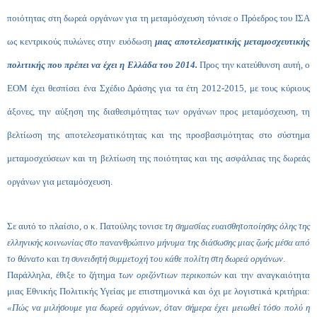
ποιότητας στη δωρεά οργάνων για τη μεταμόσχευση τόνισε ο Πρόεδρος του ΙΣΑ
ως κεντρικούς πυλώνες στην ευόδωση
μιας αποτελεσματικής μεταμοσχευτικής
πολιτικής που πρέπει να έχει η Ελλάδα του 2014.
Προς την κατεύθυνση αυτή, ο
ΕΟΜ έχει θεσπίσει ένα Σχέδιο Δράσης για τα έτη 2012-2015, με τους κύριους
άξονες, την αύξηση της διαθεσιμότητας των οργάνων προς μεταμόσχευση, τη
βελτίωση της αποτελεσματικότητας και της προσβασιμότητας στο σύστημα
μεταμοσχεύσεων και τη βελτίωση της ποιότητας και της ασφάλειας της δωρεάς
οργάνων για μεταμόσχευση.
Σε αυτό το πλαίσιο, ο κ. Πατούλης τονισε
τη σημασίας ευαισθητοποίησης όλης της
ελληνικής κοινωνίας στο πανανθρώπινο μήνυμα της διάσωσης μιας ζωής μέσα από
το θάνατο
και
τη συνειδητή συμμετοχή του κάθε πολίτη στη δωρεά οργάνων
.
Παράλληλα, έθιξε το ζήτημα
των οριζόντιων περικοπών
και την αναγκαιότητα
μιας Εθνικής Πολιτικής Υγείας με επιστημονικά και όχι με λογιστικά κριτήρια:
«Πώς να μιλήσουμε για δωρεά οργάνων, όταν σήμερα έχει μειωθεί τόσο πολύ η