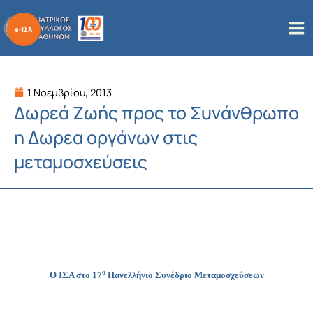
Μετάβαση
στο
περιεχόμενο
1 Νοεμβρίου, 2013
Δωρεά Ζωής προς το Συνάνθρωπο
η Δωρεα οργάνων στις
μεταμοσχεύσεις
ο
Ο ΙΣΑ στο 17
Πανελλήνιο Συνέδριο Μεταμοσχεύσεων