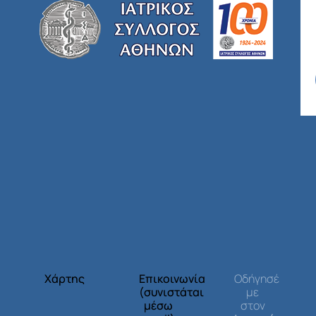
Χάρτης
Επικοινωνία
Οδήγησέ
(συνιστάται
με
μέσω
στον