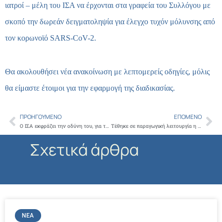
ιατροί – μέλη του ΙΣΑ να έρχονται στα γραφεία του Συλλόγου με
σκοπό την δωρεάν δειγματοληψία για έλεγχο τυχόν μόλυνσης από
τον κορωνοϊό SARS-CoV-2.
Θα ακολουθήσει νέα ανακοίνωση με λεπτομερείς οδηγίες, μόλις
θα είμαστε έτοιμοι για την εφαρμογή της διαδικασίας.
ΠΡΟΗΓΟΎΜΕΝΟ
ΕΠΌΜΕΝΟ
Prev
Ne
Ο ΙΣΑ εκφράζει την οδύνη του, για την απώλεια δύο επίλεκτων μελών του που άφησαν την τελευταία τους πνοή χτυπημένοι από τον κορωνοϊό
Tέθηκε σε παραγωγική λειτουργία η ηλεκτρονική πλατφόρμα για την ένταξη των παρόχων-προμηθευτών υπηρεσιών υγείας στην ρύθμιση των οφειλών από rebate-clawback ετών 2013-2019
Σχετικά άρθρα
ΝΈΑ