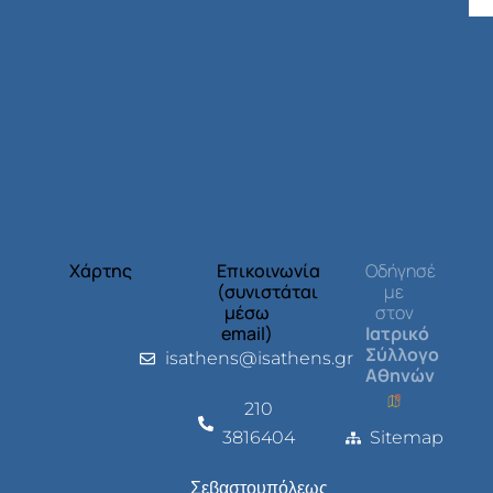
Χάρτης
Επικοινωνία
Οδήγησέ
(συνιστάται
με
μέσω
στον
email)
Ιατρικό
Σύλλογο
isathens@isathens.gr
Αθηνών
210
3816404
Sitemap
Σεβαστουπόλεως