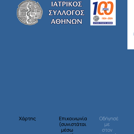
Χάρτης
Επικοινωνία
Οδήγησέ
(συνιστάται
με
μέσω
στον