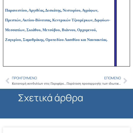
Παρανεστίου, Αργιθέας, Δεσκάτης, Νεστορίου, Αγράφων,
Πρεσπών, Ακτίου-Βόνιτσας, Κεντρικών Τζουμέρκων, Διρφύων-
Μεσσαπίων, Σκιάθου, Μετσόβου, Βιάννου, Ορχομενού,
Ζαγορίου, Σαμοθράκης, Οροπεδίου Λασιθίου και Ναυπακτίας.
ΠΡΟΗΓΟΎΜΕΝΟ
ΕΠΌΜΕΝΟ
Prev
Ne
Κατανομή κονδυλίων στις Περιφέρειες της Χώρας που αφορούν αποζημίωση Δευτεροβάθμιων Ιατρικών Επιτροπών (ΔΙΕ)
Παράταση προσαρμογής των ιδιωτικών φορέων παροχής υπηρεσιών Π.Φ.Υ. στις διατάξεις του Π.Δ. 84/01 (ΦΕΚ 70 τ.Α΄)
Σχετικά άρθρα