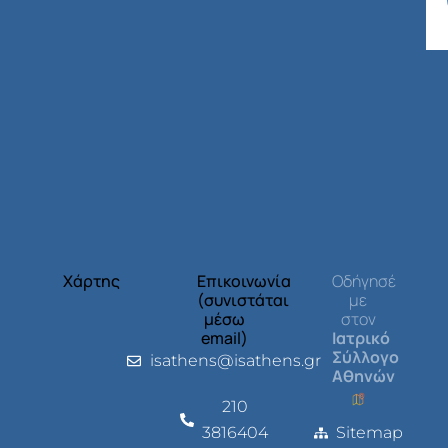
Χάρτης
Επικοινωνία
Οδήγησέ
(συνιστάται
με
μέσω
στον
email)
Ιατρικό
Σύλλογο
isathens@isathens.gr
Αθηνών
210
3816404
Sitemap