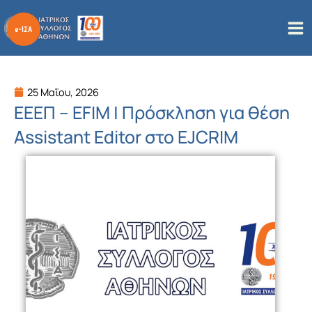
Μετάβαση
στο
περιεχόμενο
25 Μαΐου, 2026
ΕΕΕΠ – EFIM | Πρόσκληση για θέση
Assistant Editor στο EJCRIM