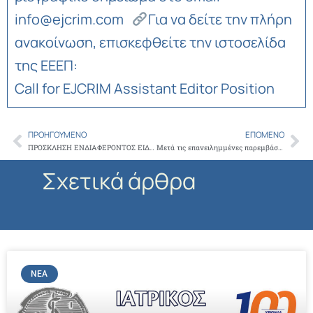
info@ejcrim.com
Για να δείτε την πλήρη
ανακοίνωση, επισκεφθείτε την ιστοσελίδα
της ΕΕΕΠ:
Call for EJCRIM Assistant Editor Position
ΠΡΟΗΓΟΎΜΕΝΟ
ΕΠΌΜΕΝΟ
Prev
Ne
ΠΡΟΣΚΛΗΣΗ ΕΝΔΙΑΦΕΡΟΝΤΟΣ ΕΙΔΙΚΟΤΗΤΑΣ ΠΑΙΔΙΑΤΡΙΚΗΣ
Μετά τις επανειλημμένες παρεμβάσεις του ΙΣΑ, ο ΕΟΠΥΥ ανακοίνωσε την αναστολή εφαρμογής των δόσεων clawback του 2023
Σχετικά άρθρα
ΝΈΑ