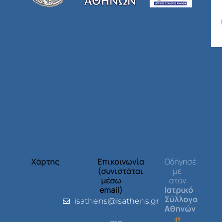
Χάρτης
Επικοινωνία
Οδήγησέ
(συνιστάται
με
μέσω
στον
email)
Ιατρικό
Σύλλογο
isathens@isathens.gr
Αθηνών