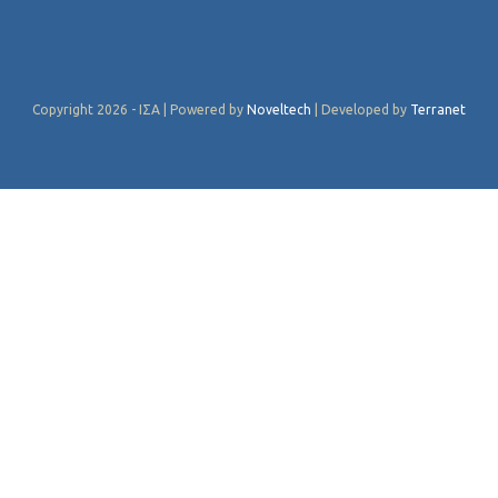
Copyright 2026 - ΙΣΑ | Powered by
Noveltech
| Developed by
Terranet