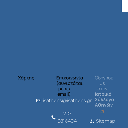
Χάρτης
Επικοινωνία
Οδήγησέ
(συνιστάται
με
μέσω
στον
email)
Ιατρικό
Σύλλογο
isathens@isathens.gr
Αθηνών
210
3816404
Sitemap