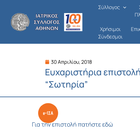
Μετάβαση
Σύλλογος
στο
Π
περιεχόμενο
Χρήσιμοι
Επι
Σύνδεσμοι
30 Απριλίου, 2018
Ευχαριστήρια επιστολή 
“Σωτηρία”
Για την επιστολή πατήστε εδώ