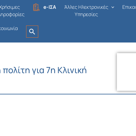
Χρήσιμες
e-ΙΣΑ
Άλλες Ηλεκτρονικές
Επικα
ληροφορίες
Υπηρεσίες
κοινωνία
πολίτη για 7η Κλινική