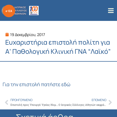
Μετάβαση
στο
περιεχόμενο
19 Δεκεμβρίου, 2017
Ευχαριστήρια επιστολή πολίτη για
Α’ Παθολογική Κλινική ΓΝΑ “Λαϊκό”
Για την επιστολή πατήστε εδώ
ΠΡΟΗΓΟΎΜΕΝΟ
ΕΠΌΜΕΝΟ
Prev
Ne
Επιστολή προς Υπουργό Υγείας-Νομοσχέδιο για Ιατρικές Επιστημονικές Εταιρείες
O Ιατρικός Σύλλογος Αθηνών εκφράζει τη βαθύτατη θλίψη του, για το θλιβερό γεγονός της απώλειας του επί 12ετία διατελέσαντα Προέδρου του ΙΣΑ Χρήστου Γιαννάκη