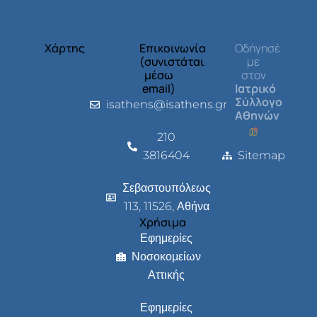
Χάρτης
Επικοινωνία
Οδήγησέ
(συνιστάται
με
μέσω
στον
email)
Ιατρικό
Σύλλογο
isathens@isathens.gr
Αθηνών
210
3816404
Sitemap
Σεβαστουπόλεως
113, 11526, Αθήνα
Χρήσιμα
Εφημερίες
Νοσοκομείων
Αττικής
Εφημερίες