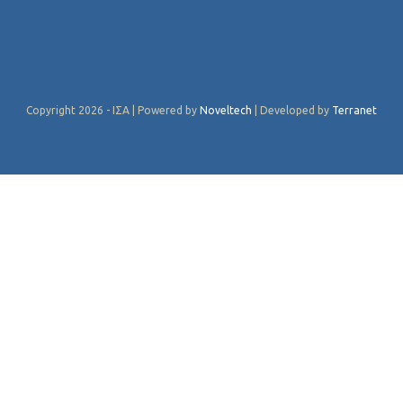
Copyright 2026 - ΙΣΑ | Powered by
Noveltech
| Developed by
Terranet