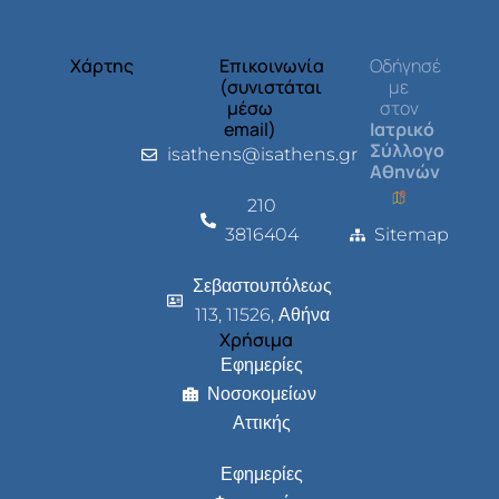
Χάρτης
Επικοινωνία
Οδήγησέ
(συνιστάται
με
μέσω
στον
email)
Ιατρικό
Σύλλογο
isathens@isathens.gr
Αθηνών
210
3816404
Sitemap
Σεβαστουπόλεως
113, 11526, Αθήνα
Χρήσιμα
Εφημερίες
Νοσοκομείων
Αττικής
Εφημερίες