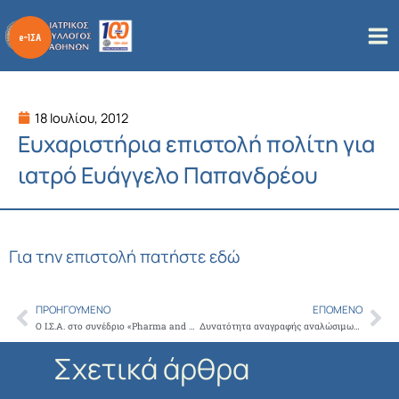
Μετάβαση
στο
περιεχόμενο
18 Ιουλίου, 2012
Ευχαριστήρια επιστολή πολίτη για
ιατρό Ευάγγελο Παπανδρέου
Για την επιστολή πατήστε εδώ
ΠΡΟΗΓΟΎΜΕΝΟ
ΕΠΌΜΕΝΟ
Prev
Ne
Ο Ι.Σ.Α. στο συνέδριο «Pharma and health Conference 2012»
Δυνατότητα αναγραφής αναλώσιμων για διαβητικούς από τους πιστοποιημένους γιατρούς
Σχετικά άρθρα