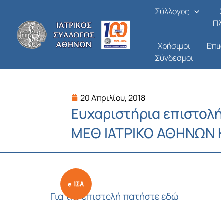
Μετάβαση
Σύλλογος
στο
Π
περιεχόμενο
Χρήσιμοι
Επι
Σύνδεσμοι
20 Απριλίου, 2018
Ευχαριστήρια επιστολή
ΜΕΘ ΙΑΤΡΙΚΟ ΑΘΗΝΩΝ 
Για την επιστολή πατήστε εδώ