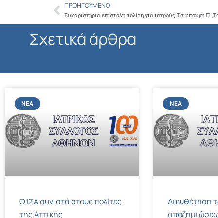
ΠΡΟΗΓΟΎΜΕΝΟ
Prev
Ευχαριστήρια επιστολή πολίτη για ιατρούς Τσιμπούρη Π.,Τ
Σχετικά άρθρα
ΝΈΑ
ΝΈΑ
Ο ΙΣΑ συνιστά στους πολίτες
Διευθέτηση 
της Αττικής
αποζημιώσεω