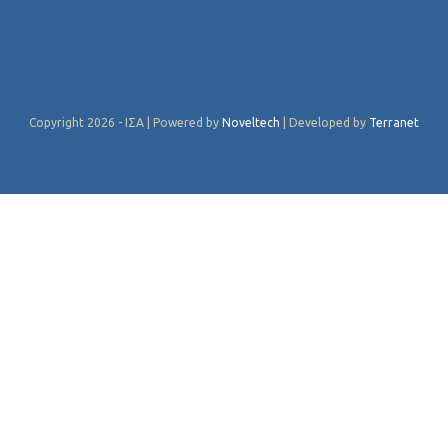
Copyright 2026 - ΙΣΑ | Powered by
Noveltech
| Developed by
Terranet