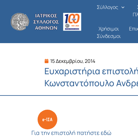
Μετάβαση
Σύλλογος
στο
Π
περιεχόμενο
Χρήσιμοι
Επι
Σύνδεσμοι
15 Δεκεμβρίου, 2014
Ευχαριστήρια επιστολή 
Κωνσταντόπουλο Ανδρ
Για την επιστολή πατήστε εδώ