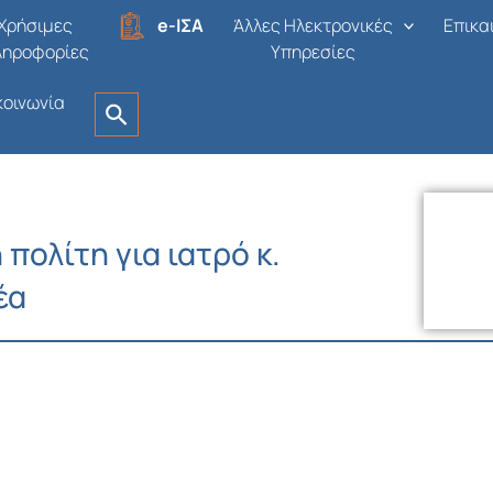
Χρήσιμες
e-ΙΣΑ
Άλλες Ηλεκτρονικές
Επικα
ληροφορίες
Υπηρεσίες
κοινωνία
πολίτη για ιατρό κ.
έα