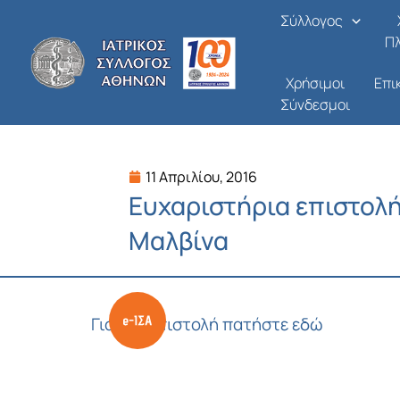
Μετάβαση
Σύλλογος
στο
Π
περιεχόμενο
Χρήσιμοι
Επι
Σύνδεσμοι
11 Απριλίου, 2016
Ευχαριστήρια επιστολή 
Μαλβίνα
Για την επιστολή πατήστε εδώ