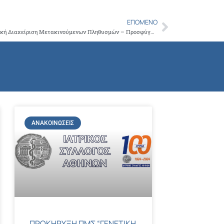
Copy
Link
ΕΠΌΜΕΝΟ
Next
Επιστημονική ημερίδα με θέμα «Υγειονομική Διαχείριση Μετακινούμενων Πληθυσμών – Προσφύγων», υπό την αιγίδα του ΙΣΑ (13 Απριλίου 2016)
ΑΝΑΚΟΙΝΏΣΕΙΣ
ΠΡΟΚΗΡΥΞΗ ΠΜΣ “ΓΕΝΕΤΙΚΗ