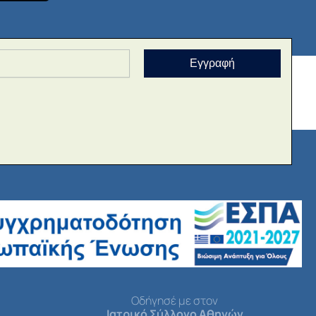
Εγγραφή
Οδήγησέ με στον
Ιατρικό Σύλλογο Αθηνών