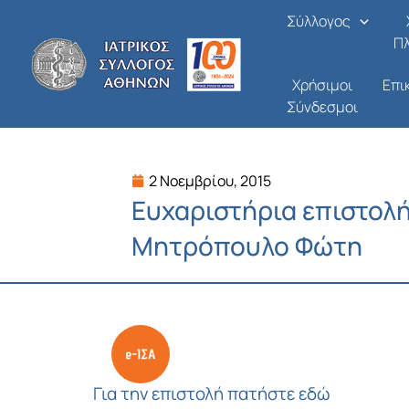
Μετάβαση
Σύλλογος
στο
Π
περιεχόμενο
Χρήσιμοι
Επι
Σύνδεσμοι
2 Νοεμβρίου, 2015
Ευχαριστήρια επιστολή 
Μητρόπουλο Φώτη
Για την επιστολή πατήστε εδώ