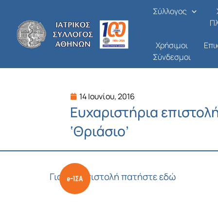
Μετάβαση
Σύλλογος
στο
Π
περιεχόμενο
Χρήσιμοι
Επι
Σύνδεσμοι
14 Ιουνίου, 2016
Ευχαριστήρια επιστολή 
‘Θριάσιο’
Για την επιστολή πατήστε εδώ