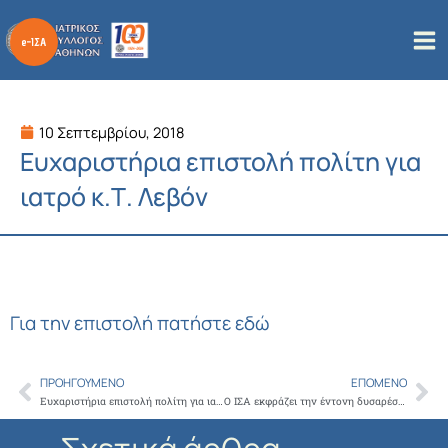
Μετάβαση
στο
περιεχόμενο
10 Σεπτεμβρίου, 2018
Ευχαριστήρια επιστολή πολίτη για
ιατρό κ.Τ. Λεβόν
Για την επιστολή πατήστε εδώ
ΠΡΟΗΓΟΎΜΕΝΟ
ΕΠΌΜΕΝΟ
Prev
Ne
Ευχαριστήρια επιστολή πολίτη για ιατρό κ. Ε Ζερβά
Ο ΙΣΑ εκφράζει την έντονη δυσαρέσκειά του, για τους νέους περιορισμούς στη συνταγογράφηση που θέτει το υπουργείο Υγείας ,βάζοντας σε κίνδυνο την υγεία των ασθενών