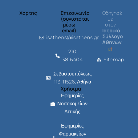
Χάρτης
Επικοινωνία
Οδήγησέ
(συνιστάται
με
μέσω
στον
email)
Ιατρικό
Σύλλογο
isathens@isathens.gr
Αθηνών
210
3816404
Sitemap
Σεβαστουπόλεως
113, 11526, Αθήνα
Χρήσιμα
Εφημερίες
Νοσοκομείων
Αττικής
Εφημερίες
Φαρμακείων