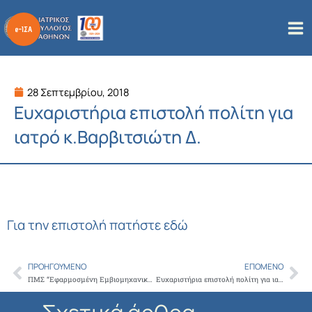
Μετάβαση
στο
περιεχόμενο
28 Σεπτεμβρίου, 2018
Ευχαριστήρια επιστολή πολίτη για
ιατρό κ.Βαρβιτσιώτη Δ.
Για την επιστολή πατήστε εδώ
ΠΡΟΗΓΟΎΜΕΝΟ
ΕΠΌΜΕΝΟ
Prev
Ne
ΠΜΣ “Εφαρμοσμένη Εμβιομηχανική στην Ορθοπαιδική” από το ΕΚΠΑ
Ευχαριστήρια επιστολή πολίτη για ιατρό κ. Μπαϊκούση Νικόλαο