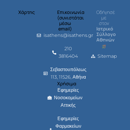
Χάρτης
Επικοινωνία
Οδήγησέ
(συνιστάται
με
μέσω
στον
email)
Ιατρικό
Σύλλογο
isathens@isathens.gr
Αθηνών
210
3816404
Sitemap
Σεβαστουπόλεως
113, 11526, Αθήνα
Χρήσιμα
Εφημερίες
Νοσοκομείων
Αττικής
Εφημερίες
Φαρμακείων