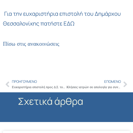
Για την ευχαριστήρια επιστολή του Δημάρχου
Θεσσαλονίκης
πατήστε ΕΔΩ
Πίσω στις ανακοινώσεις
ΠΡΟΗΓΟΎΜΕΝΟ
ΕΠΌΜΕΝΟ
Prev
Ne
Ευχαριστήρια επιστολή προς Δ.Σ. του Ι.Σ.Α. και κ. Γ. Πατούλη για προσφορά ιατροφαρμακευτικού υλικού στο Κ.Υ. Λέρου
Κλήσεις ιατρών σε απολογία για συνταγογράφηση
Σχετικά άρθρα