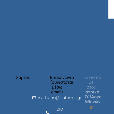
Χάρτης
Επικοινωνία
Οδήγησέ
(συνιστάται
με
μέσω
στον
email)
Ιατρικό
Σύλλογο
isathens@isathens.gr
Αθηνών
210