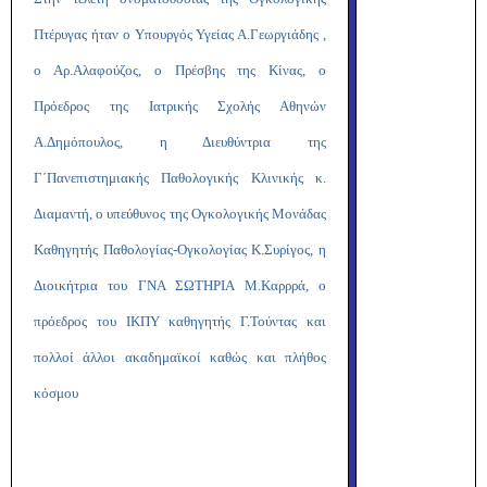
Πτέρυγας ήταν ο Υπουργός Υγείας Α.Γεωργιάδης ,
ο Αρ.Αλαφούζος, ο Πρέσβης της Κίνας, ο
Πρόεδρος της Ιατρικής Σχολής Αθηνών
Α.Δημόπουλος, η Διευθύντρια της
Γ΄Πανεπιστημιακής Παθολογικής Κλινικής κ.
Διαμαντή, ο υπεύθυνος της Ογκολογικής Μονάδας
Καθηγητής Παθολογίας-Ογκολογίας Κ.Συρίγος, η
Διοικήτρια του ΓΝΑ ΣΩΤΗΡΙΑ Μ.Καρρρά, ο
πρόεδρος του ΙΚΠΥ καθηγητής Γ.Τούντας και
πολλοί άλλοι ακαδημαϊκοί καθώς και πλήθος
κόσμου