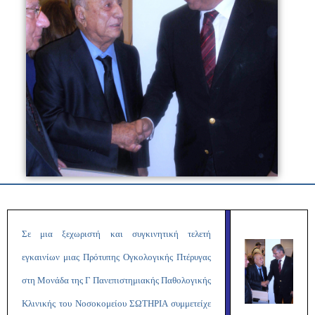
Σε μια ξεχωριστή και συγκινητική τελετή
εγκαινίων μιας Πρότυπης Ογκολογικής Πτέρυγας
στη Μονάδα της Γ Πανεπιστημιακής Παθολογικής
Κλινικής του Νοσοκομείου ΣΩΤΗΡΙΑ συμμετείχε