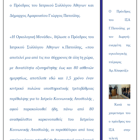
ο Πρόεδρος του Ιατρικού Συλλόγου Αθηνων και
Ο Πρόεδρος
Δήμαρχος Αμαρουσίου Γιώργος Πατούλης.
του ΙΣΑ
Γ.Πατούλης με
«Η Ογκολογική Μονάδα»,
δήλωσε ο Πρόεδρος του
τον δωρητή-
ευεργέτη της
Ιατρικού Συλλόγου Αθηνων κ.Πατούλης,
«που
ογκολογικής
αποτελεί μια από τις πιο σύγχρονες σε όλη τη χώρα,
πτέρυγας
με δυνατότητα εξυπηρέτησης έως και 80 ασθενών
Αρ.Αλαφούζο
ημερησίως, αποτέλεσε εδώ και 1,5 χρόνο έναν
κεντρικό πυλώνα υποστηρικτικής τριτοβάθμιας
περίθαλψης για το Ιατρείο Κοινωνικής Αποστολής ,
Κατά το
αφού παρακολουθεί ήδη, πάνω από 80
χαιρετισμο του
ανασφάλιστοι καρκινοπαθείς του Ιατρείου
ο πρόεδρος του
Κοινωνικής Αποστολής, οι περισσότεροι από τους
ΙΣΑ στην
τελετή
οποίους έχουν ενταχθεί σε θεραπευτικά ογκολογικά