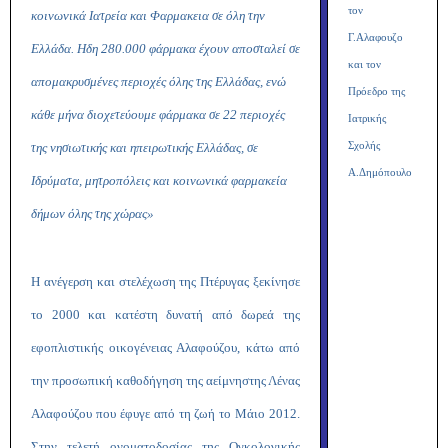
τον
κοινωνικά Ιατρεία και Φαρμακεια σε όλη την
Γ.Αλαφουζο
Ελλάδα. Ηδη
280.000 φάρμακα έχουν αποσταλεί σε
και τον
απομακρυσμένες περιοχές
όλης της Ελλάδας, ενώ
Πρόεδρο της
κάθε μήνα διοχετεύουμε φάρμακα σε 22 περιοχές
Ιατρικής
της νησιωτικής και ηπειρωτικής Ελλάδας, σε
Σχολής
Α.Δημόπουλο
Ιδρύματα, μητροπόλεις και κοινωνικά φαρμακεία
δήμων όλης της χώρας
»
Η ανέγερση και στελέχωση της Πτέρυγας ξεκίνησε
το 2000 και κατέστη δυνατή από δωρεά της
εφοπλιστικής οικογένειας Αλαφούζου, κάτω από
την προσωπική καθοδήγηση της αείμνηστης Λένας
Αλαφούζου που έφυγε από τη ζωή το Μάιο 2012.
Στην τελετή ονοματοδοσίας της Ογκολογικής