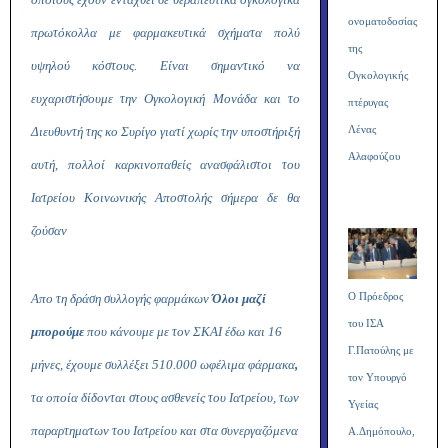
ονοματοδοσίας
πρωτόκολλα με φαρμακευτικά σχήματα πολύ
της
υψηλού κόστους. Είναι σημαντικό να
Ογκολογικής
ευχαριστήσουμε την Ογκολογική Μονάδα και το
πτέρυγας
Λένας
Διευθυντή της κο Συρίγο γιατί χωρίς την υποστήριξή
Αλαφούζου
αυτή, πολλοί καρκινοπαθείς ανασφάλιστοι του
Ιατρείου Κοινωνικής Αποστολής σήμερα δε θα
ζούσαν
Απο τη δράση συλλογής φαρμάκων
Όλοι μαζί
Ο Πρόεδρος
του ΙΣΑ
μπορούμε
που κάνουμε με τον ΣΚΑΙ έδω και 16
Γ.Πατούλης με
μήνες,
έχουμε συλλέξει 510.000 ωφέλιμα φάρμακα
,
τον Υπουργό
τα οποία δίδονται στους ασθενείς του Ιατρείου, των
Υγείας
παραρτηματων του Ιατρείου και στα συνεργαζόμενα
Α.Δημόπουλο,