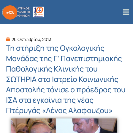
Μετάβαση
στο
περιεχόμενο
20 Οκτωβρίου, 2013
Τη στήριξη της Ογκολογικής
Μονάδας της Γ’ Πανεπιστημιακής
Παθολογικής Κλινικής του
ΣΩΤΗΡΙΑ στο Ιατρείο Κοινωνικής
Αποστολής τόνισε ο πρόεδρος του
ΙΣΑ στα εγκαίνια της νέας
Πτέρυγάς «Λένας Αλαφουζου»