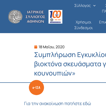
Μετάβαση
Σύλλογος
στο
Π
περιεχόμενο
Χρήσιμοι
Επι
Σύνδεσμοι
18 Μαΐου, 2020
Συμπλήρωση Εγκυκλίου
βιοκτόνα σκευάσματα γ
κουνουπιών»
Για την ανακοίνωση πατήστε εδώ