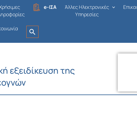
Χρήσιμες
e-ΙΣΑ
Άλλες Ηλεκτρονικές
Επικα
ληροφορίες
Υπηρεσίες
κοινωνία
κή εξειδίκευση της
εογνών