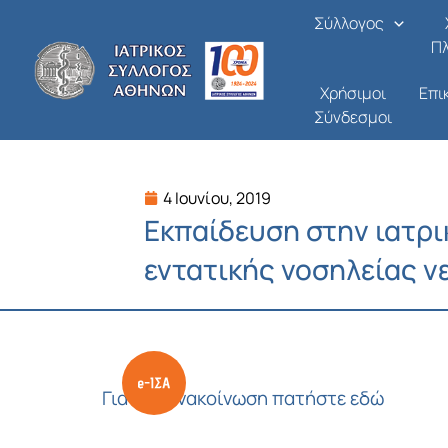
Μετάβαση
Σύλλογος
στο
Π
περιεχόμενο
Χρήσιμοι
Επι
Σύνδεσμοι
4 Ιουνίου, 2019
Εκπαίδευση στην ιατρι
εντατικής νοσηλείας ν
Για την ανακοίνωση πατήστε εδώ