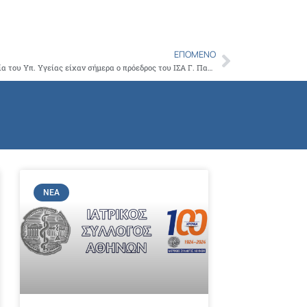
Copy
Link
ΕΠΌΜΕΝΟ
Next
Έκτακτη συνάντηση με την πολιτική ηγεσία του Υπ. Υγείας είχαν σήμερα ο πρόεδρος του ΙΣΑ Γ. Πατούλης και το Συντονιστικό όργανο των ιδιωτικών Ενώσεων ΠΦΥ για τις κρίσιμες εξελίξεις στον κλάδο
ΝΈΑ