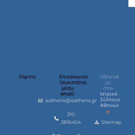
Χάρτης
Επικοινωνία
Οδήγησέ
(συνιστάται
με
μέσω
στον
email)
Ιατρικό
Σύλλογο
isathens@isathens.gr
Αθηνών
210
3816404
Sitemap