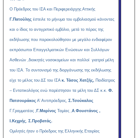
Ο Πρόεδρος του ΙΣΑ και Περιφερειάρχης Αττικής
Γ.Πατούλης
έστειλε το μήνυμα του εμβολιασμού κάνοντας
και ο ίδιος το αντιγριπικό εμβόλιο, μετά το πέρας της
εκδήλωσης που παρακολούθησαν με μεγάλο ενδιαφέρον
εκπρόσωποι Επαγγελματικών Ενώσεων και Συλλόγων
Ασθενών ,διοικητές νοσοκομείων και πολλοί γιατροί μέλη
του ΙΣΑ. Το συντονισμό της διοργάνωσης της εκδήλωσης
είχε το μέλος του ΔΣ του ΙΣΑ
κ. Τάσος Χατζής,
Παιδίατρος
– Εντατικολόγος ενώ παρέστησαν τα μέλη του ΔΣ κ.κ.
Φ.
Πατσουράκος
Α’ Αντιπρόεδρος,
Σ.Τσούκαλος
Γ.Γραμματέας ,
Γ.Μαρίνος
Ταμίας ,
Α
.
Φουστάνος
,
Ι.Κεχρής
,
Σ.Προβατάς.
Ομιλητές ήταν ο Πρόεδρος της Ελληνικής Εταιρίας