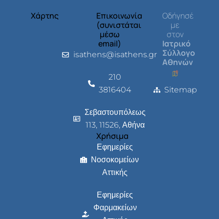
Χάρτης
Επικοινωνία
Οδήγησέ
(συνιστάται
με
μέσω
στον
email)
Ιατρικό
Σύλλογο
isathens@isathens.gr
Αθηνών
210
3816404
Sitemap
Σεβαστουπόλεως
113, 11526, Αθήνα
Χρήσιμα
Εφημερίες
Νοσοκομείων
Αττικής
Εφημερίες
Φαρμακείων