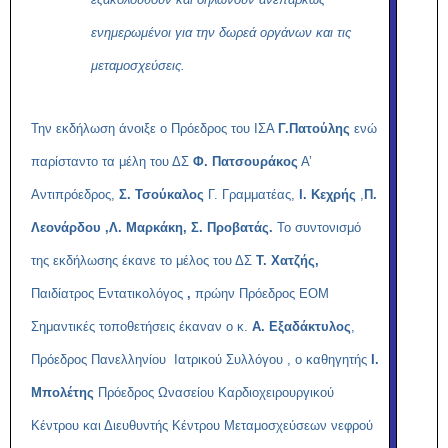
ενημερωμένοι για την δωρεά οργάνων και τις
μεταμοσχεύσεις.
Την εκδήλωση άνοιξε ο Πρόεδρος του ΙΣΑ
Γ.Πατούλης
ενώ
παρίσταντο τα μέλη του ΔΣ
Φ. Πατσουράκος
Α’
Αντιπρόεδρος,
Σ. Τσούκαλος
Γ. Γραμματέας,
Ι. Κεχρής
,
Π.
Λεονάρδου
,Λ. Μαρκάκη,
Σ. Προβατάς.
Το συντονισμό
της εκδήλωσης έκανε το μέλος του ΔΣ
Τ. Χατζής,
Παιδίατρος Εντατικολόγος
,
πρώην Πρόεδρος ΕΟΜ
Σημαντικές τοποθετήσεις έκαναν ο κ.
Α. Εξαδάκτυλος
,
Πρόεδρος Πανελληνίου Ιατρικού Συλλόγου , ο καθηγητής
Ι.
Μπολέτης
Πρόεδρος Ωνασείου Καρδιοχειρουργικού
Κέντρου και Διευθυντής Κέντρου Μεταμοσχεύσεων νεφρού