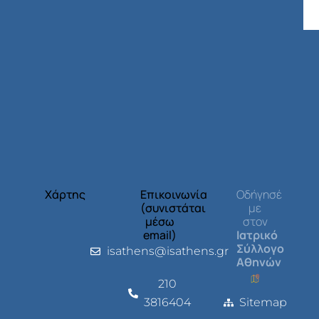
Χάρτης
Επικοινωνία
Οδήγησέ
(συνιστάται
με
μέσω
στον
email)
Ιατρικό
Σύλλογο
isathens@isathens.gr
Αθηνών
210
3816404
Sitemap