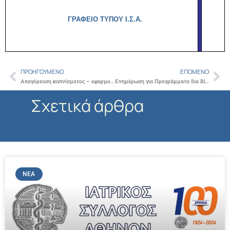
ΓΡΑΦΕΙΟ ΤΥΠΟΥ Ι.Σ.Α.
ΠΡΟΗΓΟΎΜΕΝΟ
ΕΠΌΜΕΝΟ
Prev
Ne
Απαγόρευση καπνίσματος – εφαρμογή της Αντικαπνιστικής Νομοθεσίας
Ενημέρωση για Προγράμματα δια Βίου στο χώρο της Υγείας από τον όμιλο ΑΚΜΗ
Σχετικά άρθρα
ΝΈΑ