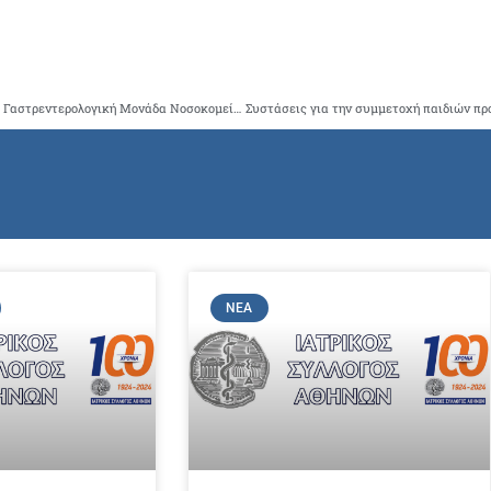
Ευχαριστήρια επιστολή πολίτη για Β΄Παθολογικό Τομέα και Γαστρεντερολογική Μονάδα Νοσοκομείου Παίδων “Η Αγία Σοφία”
ΝΈΑ