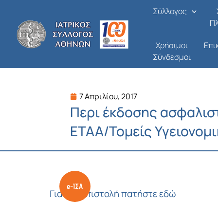
Μετάβαση
Σύλλογος
στο
Π
περιεχόμενο
Χρήσιμοι
Επι
Σύνδεσμοι
7 Απριλίου, 2017
Περι έκδοσης ασφαλισ
ΕΤΑΑ/Τομείς Υγειονομ
Για την επιστολή πατήστε εδώ