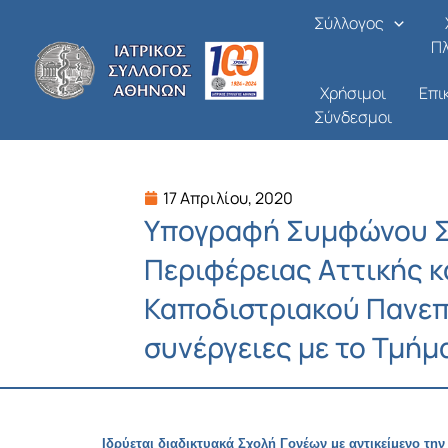
Μετάβαση
Σύλλογος
στο
Π
περιεχόμενο
Χρήσιμοι
Επι
Σύνδεσμοι
17 Απριλίου, 2020
Υπογραφή Συμφώνου Σ
Περιφέρειας Αττικής κ
Καποδιστριακού Πανεπ
συνέργειες με το Τμήμ
Ιδρύεται διαδικτυακά Σχολή Γονέων με αντικείμενο τη