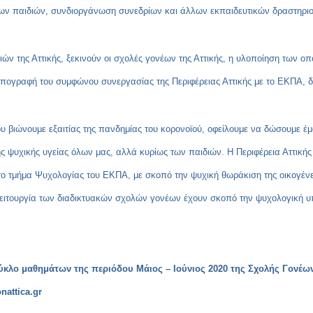
ων παιδιών, συνδιοργάνωση συνεδρίων και άλλων εκπαιδευτικών δραστηριο
ν της Αττικής, ξεκινούν οι σχολές γονέων της Αττικής, η υλοποίηση των οπο
 υπογραφή του συμφώνου συνεργασίας της Περιφέρειας Αττικής με το ΕΚΠΑ,
ου βιώνουμε
εξαιτίας της πανδημίας του κορο
νοϊού, οφείλουμε να δώσουμε έ
ης ψυχικής υγείας όλων μας, αλλά κυρίως των παιδιών. Η Περιφέρεια Αττικής
το τμήμα Ψυχολογίας του ΕΚΠΑ, με σκοπό την ψυχική θωράκιση της οικογέν
ειτουργία των διαδικτυακών σχολών γονέων έχουν σκοπό την ψυχολογική υπ
κύκλο μαθημάτων της περιόδου Μάιος – Ιούνιος 2020 της Σχολής Γονέω
nattica
.
gr