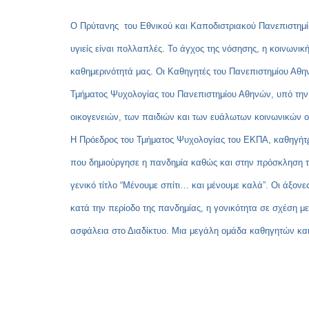
Ο Πρύτανης του Εθνικού και Καποδιστριακού Πανεπιστημ
υγιείς είναι πολλαπλές. Το άγχος της νόσησης, η κοινωνι
καθημερινότητά μας. Οι Καθηγητές του Πανεπιστημίου Αθη
Τμήματος Ψυχολογίας του Πανεπιστημίου Αθηνών, υπό την ε
οικογενειών, των παιδιών και των ευάλωτων κοινωνικών ο
Η Πρόεδρος του Τμήματος Ψυχολογίας του ΕΚΠΑ, καθηγήτ
που δημιούργησε η πανδημία καθώς και στην πρόσκληση της
γενικό τίτλο “Μένουμε σπίτι… και μένουμε καλά”. Οι άξονε
κατά την περίοδο της πανδημίας, η γονικότητα σε σχέση με 
ασφάλεια στο Διαδίκτυο. Μια μεγάλη ομάδα καθηγητών και